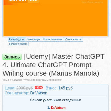
Редкие курсы
Новая акция
Новые складчины
Сборы взносов
Баланс и кешбек
[Udemy] Master ChatGPT
Запись
4. Ultimate ChatGPT Prompt
Writing course (Marius Manola)
Тема в разделе "Курсы по программированию"
Цена:
2000 руб
-93%
Взнос:
145 руб
Организатор:
Dr.Vatson
Список участников складчины:
1.
Dr.Vatson