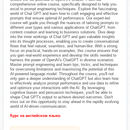
comprehensive online course, specifically designed to help you
excel in prompt engineering techniques. Explore the fascinating
world of Chat GPT and learn how to craft engaging and effective
prompts that ensure optimal AI performance. Our expert-led
course will guide you through the nuances of tailoring prompts to
different user types and various applications of ChatGPT, from
content creation and learning to business solutions. Dive deep
into the inner workings of Chat GPT and gain valuable insights
into its thought processes, enabling you to create conversational
flows that feel natural, seamless, and human-like. With a strong
focus on practical, hands-on examples, this course ensures that
you gain real-world experience and develop the skills needed to
harness the power of OpenAI's ChatGPT in diverse scenarios.
Master prompt engineering and learn tips, tricks, and techniques
for overcoming limitations and maximizing the potential of this
AI-powered language model. Throughout the course, you'll not
only gain a deeper understanding of ChatGPT but also learn how
to effectively analyze prompt performance and use data to refine
and optimize your interactions with the AI. By leveraging
cognitive biases and persuasion techniques, you'll be able to
shape Chat GPT's output to achieve desired outcomes. Don't
miss out on this opportunity to stay ahead in the rapidly evolving
world of AI-driven communication.
Курс на английском языке.