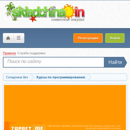
☰
Регистрация
Войти
Правила
Служба поддержки
Найти
Складчина биз
Курсы по программированию
Запись [Udemy] Master ChatGPT 4. Ultimate ChatGPT Prompt Writing course...