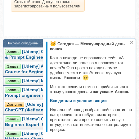
Скрытый текст. Доступен только
зарегистрированным пользователям.
Похожие складчины
Сегодня — Международный день
кошек!
[Udemy] ChatGPT Complete Course - Learn ChatGPT
Запись
& Prompt Engineering (Mike Wheeler, Evan Wheeler)
Кошка никогда не спрашивает себя: «А
достаточно ли полезно я провожу этот
[Udemy] ABCs of ChatGPT: The Ultimate ChatGPT
Запись
вечер?» Она просто находит самое
Course for Beginner (Claudiu Ivan)
удобное место и живёт свою лучшую
жизнь. Уважаем.
[Udemy] Master Course in ChatGPT (Dr. José J)
Запись
Мы тоже решили немного приблизиться к
[Udemy] Master ChatGPT : Learn the Secret Hack to
Запись
этому уровню дзена и
запускаем Акцию.
Prompt Engineering (Ibrahim Mukherjee)
Все детали и условия акции
[Udemy] Мастер ChatGPT: полный курс OpenAI
Доступно
Идеальный повод выбрать себе занятие по
ChatGPT (Фейсал Замир)
настроению: что-нибудь смастерить,
[Udemy] ChatGPT Complete Course: ChatGPT
приготовить или просто освоить новую
Запись
штуку, пока кот внимательно контролирует
Beginner-Expert. ChatGPT (Steve Ballinger)
процесс.
[Udemy] ChatGPT Masters: AI Prompt Engineering,
Запись