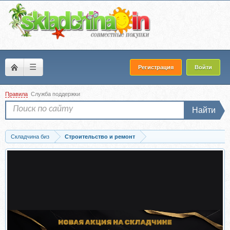
☰
Регистрация
Войти
Правила
Служба поддержки
Найти
Складчина биз
Строительство и ремонт
Скачать Уютный интерьер. Как декорировать интерьер в осенне-зимний период...