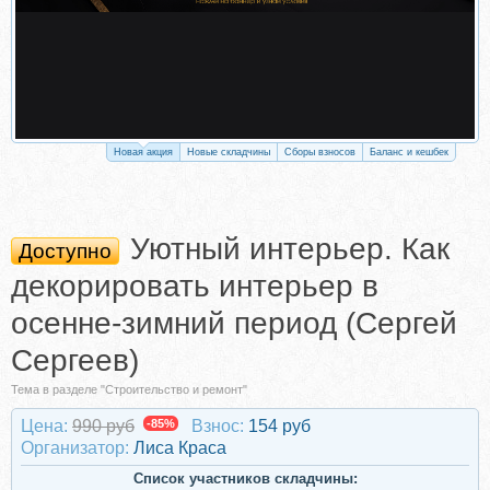
Новая акция
Новые складчины
Сборы взносов
Баланс и кешбек
Уютный интерьер. Как
Доступно
декорировать интерьер в
осенне-зимний период (Сергей
Сергеев)
Тема в разделе "Строительство и ремонт"
Цена:
990 руб
-85%
Взнос:
154 руб
Организатор:
Лиса Краса
Список участников складчины: