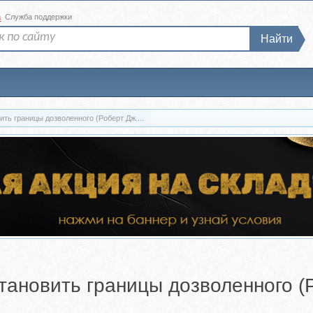
а
Служба поддержки
Найти
ть границы дозволенного (Роберт Дж....
тановить границы дозволенного (