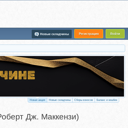
Регистрация
Войти
Новые складчины
Новая акция
Новые складчины
Сборы взносов
Баланс и кешбек
Роберт Дж. Маккензи)