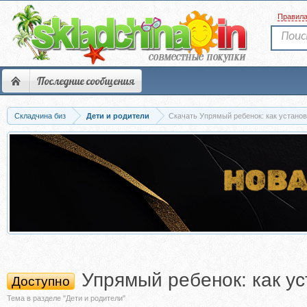
Правил
Последние сообщения
Складчина биз
Дети и родители
Скачать Упрямый ребенок: как установи
Упрямый ребенок: как ус
Доступно
Тема в разделе "Дети и родители"