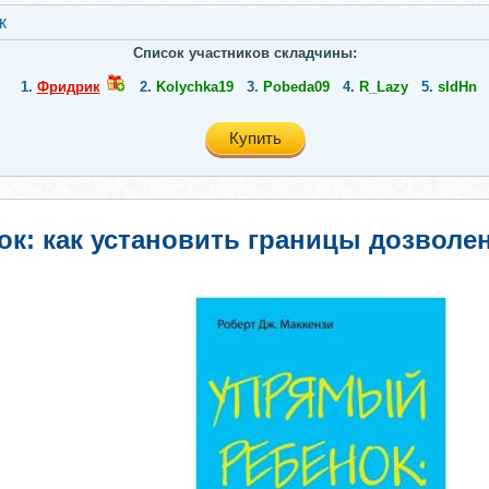
к
Список участников складчины:
1.
Фридрик
2.
Kolychka19
3.
Pobeda09
4.
R_Lazy
5.
sldHn
Купить
к: как установить границы дозволен