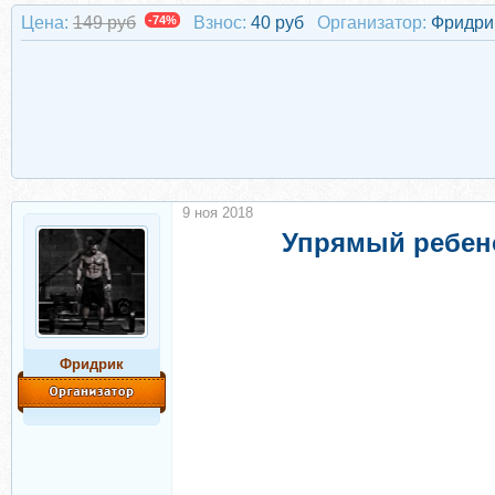
Цена:
149 руб
-74%
Взнос:
40 руб
Организатор:
Фридри
9 ноя 2018
Упрямый ребено
Фридрик