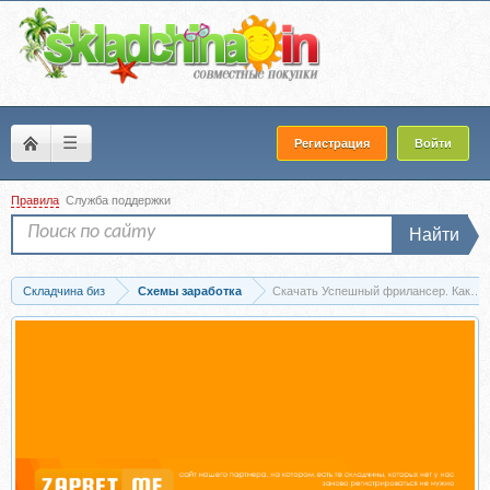
☰
Регистрация
Войти
Правила
Служба поддержки
Найти
Складчина биз
Схемы заработка
Скачать Успешный фрилансер. Как пол