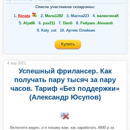
Список участников складчины:
1.
Renata
2.
Мила1282
3.
Marina223
4.
валентинаК
5.
Alya86
6.
psv211
7.
Dardi
8.
Fedyaev_Alexandr
9.
Katy_zet
10.
Артем Олейник
Купить
4 апр 2021
Успешный фрилансер. Как
получать пару тысяч за пару
часов. Тариф «Без поддержки»
(Александр Юсупов)
​
Включите видео, и я покажу вам, как заработать 4890 р за