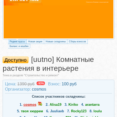
Редкие курсы
Новая акция
Новые складчины
Сборы взносов
Баланс и кешбек
[uutno] Комнатные
Доступно
растения в интерьере
Тема в разделе "Строительство и ремонт"
Цена:
1390 руб
-93%
Взнос:
100 руб
Организатор:
cosmos
Список участников складчины:
1.
cosmos
2.
Alisa19
3.
Kiriko
4.
arantarra
5.
твоя хюррем
6.
Juuliavb
7.
Rocky123
8.
loulu