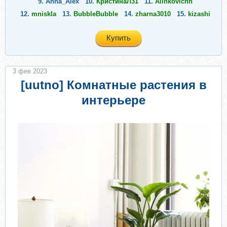
9.
Anna_Alex
10.
КристинаЛ31
11.
Alinkovichh
12.
mniskla
13.
BubbleBubble
14.
zharna3010
15.
kizashi
Купить
3 фев 2023
[uutno] Комнатные растения в
интерьере