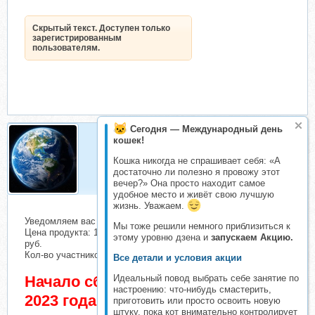
Скрытый текст. Доступен только
зарегистрированным
пользователям.
Сегодня — Международный день
кошек!
cosmos
Кошка никогда не спрашивает себя: «А
Организатор складчин
достаточно ли полезно я провожу этот
вечер?» Она просто находит самое
удобное место и живёт свою лучшую
жизнь. Уважаем.
Уведомляем вас о начале сбора взносов.
Мы тоже решили немного приблизиться к
Цена продукта: 1390 руб. Взнос с каждого участника: 100
этому уровню дзена и
запускаем Акцию.
руб.
Кол-во участников в основном списке: 2 чел.
Все детали и условия акции
Начало сбора взносов 31 Март
Идеальный повод выбрать себе занятие по
настроению: что-нибудь смастерить,
2023 года
приготовить или просто освоить новую
штуку, пока кот внимательно контролирует