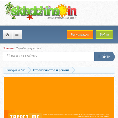
☰
Регистрация
Войти
Правила
Служба поддержки
Найти
Складчина биз
Строительство и ремонт
Скачать [uutno] Комнатные растения в интерьере