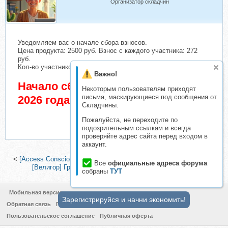
Организатор складчин
Уведомляем вас о начале сбора взносов.
Цена продукта: 2500 руб. Взнос с каждого участника: 272
руб.
Кол-во участников в основном списке: 1 чел.
Важно!
Начало сбора взносов 18 Июнь
Некоторым пользователям приходят
письма, маскирующиеся под сообщения от
2026 года
Складчины.
Пожалуйста, не переходите по
подозрительным ссылкам и всегда
проверяйте адрес сайта перед входом в
аккаунт.
<
[Access Consciousness] Сущности и деньги (Мониш Малотра)
|
Все
официальные адреса форума
[Велигор] Гримуар денег. Книга 2 (Олег Чуруксаев)
>
собраны
ТУТ
Мобильная версия
Зарегистрируйся и начни экономить!
Обратная связь
Политика конфиденциальности
Пользовательское соглашение
Публичная оферта