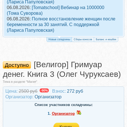
(Лариса Папуловская)
06.08.2026:
[Tomatschool] Вебинар на 1000000
(Тома Суворова)
06.08.2026:
Полное восстановление женщин после
беременности за 30 занятий. С поддержкой
(Лариса Папуловская)
Новые складчины
Сборы взносов
Баланс и кешбек
[Велигор] Гримуар
Доступно
денег. Книга 3 (Олег Чуруксаев)
Тема в разделе "Магия"
Цена:
2500 руб
-90%
Взнос:
272 руб
Организатор:
Организатор
Список участников складчины:
1.
Организатор
Купить