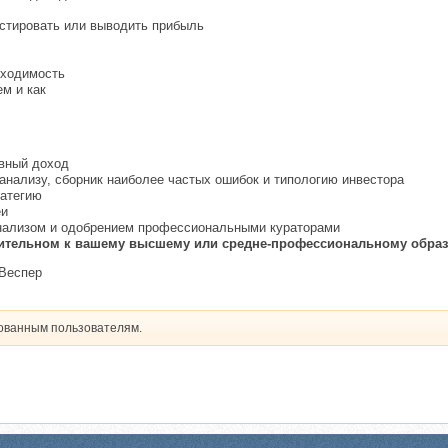
естировать или выводить прибыль
бходимость
ем и как
ивный доход
анализу, сборник наиболее частых ошибок и типологию инвестора
ратегию
еи
анализом и одобрением профессиональными кураторами
ительном к вашему высшему или средне-профессиональному образ
 Веспер
рованным пользователям.