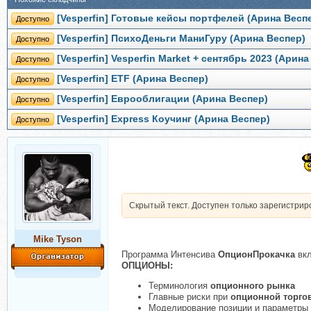
[Vesperfin] Готовые кейсы портфелей (Арина Весп
Доступно
[Vesperfin] ПсихоДеньги МаниГуру (Арина Веспер)
Доступно
[Vesperfin] Vesperfin Market + сентябрь 2023 (Арина
Доступно
[Vesperfin] ETF (Арина Веспер)
Доступно
[Vesperfin] Еврооблигации (Арина Веспер)
Доступно
[Vesperfin] Express Коучинг (Арина Веспер)
Доступно
Скрытый текст. Доступен только зарегистри
Mike Tyson
Программа Интенсива
ОпционПрокачка
вк
ОПЦИОНЫ:
Терминология
опционного рынка
Главные риски при
опционной торго
Моделирование позиции и параметры