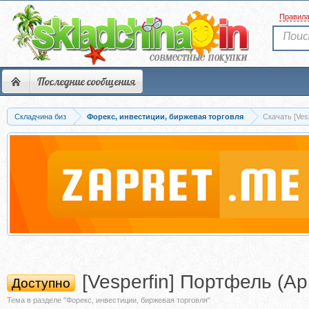
Правил
Последние сообщения
Складчина биз
Форекс, инвестиции, биржевая торговля
Скачать [Ves
[Vesperfin] Портфель (А
Доступно
Тема в разделе "Форекс, инвестиции, биржевая торговля"