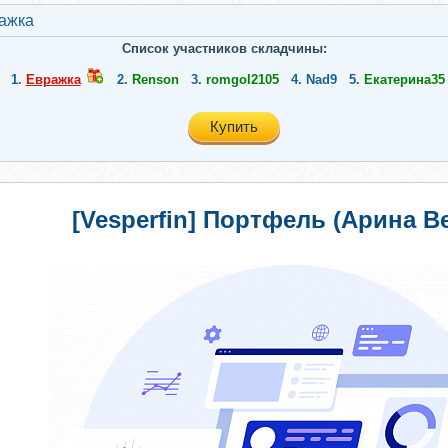
ажкa
Список участников складчины:
1.
Евражкa
2.
Renson
3.
romgol2105
4.
Nad9
5.
Екатерина35
Купить
[Vesperfin] Портфель (Арина В