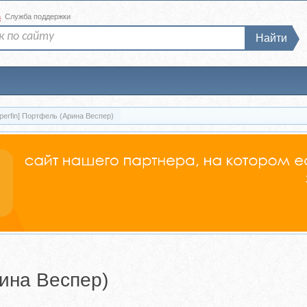
а
Служба поддержки
Найти
perfin] Портфель (Арина Веспер)
рина Веспер)