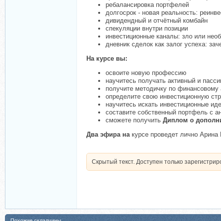
ребалансировка портфелей
долгосрок - новая реальность: реинв
дивидендный и отчётный комбайн
спекуляции внутри позиции
инвестиционные каналы: зло или нео
дневник сделок как залог успеха: зач
На курсе вы:
освоите новую профессию
научитесь получать активный и пасс
получите методичку по финансовому 
определите свою инвестиционную ст
научитесь искать инвестиционные ид
составите собственный портфель с 
сможете получить
Диплом
о дополн
Два эфира на
курсе проведет лично Арина
Скрытый текст. Доступен только зарегистри
Похожие складчины