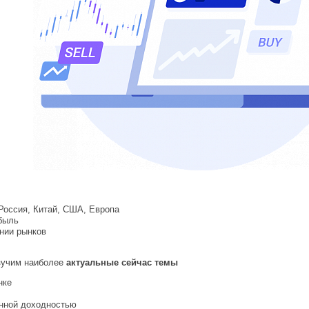
 Россия, Китай, США, Европа
быль
ении рынков
зучим наиболее
актуальные сейчас темы
нке
анной доходностью