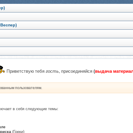
ер)
 Веспер)
Приветствую тебя
гость
, присоединяйся
(
выдача материал
рованным пользователям.
лючает в себя следующие темы:
вле
риска
(Греки)