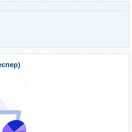
еспер)