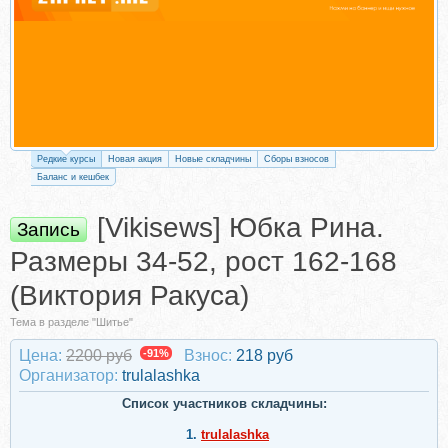
Редкие курсы
Новая акция
Новые складчины
Сборы взносов
Баланс и кешбек
[Vikisews] Юбка Рина.
Запись
Размеры 34-52, рост 162-168
(Виктория Ракуса)
Тема в разделе "Шитье"
Цена:
2200 руб
-91%
Взнос:
218 руб
Организатор:
trulalashka
Список участников складчины:
1.
trulalashka