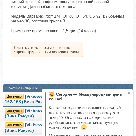
нижний срез юбки оформлены декоративной вязаной
тесьмой. Длина юбки выше колена.
Модель Варвара: Рост 174, ОГ 86, ОТ 64, ОБ 92. Выбранный
размер 36, ростовая группа 3.
Примерное время пошива – 1,5 дня (14 часов).
Скрытый текст. Доступен только
зарегистрированным пользователям.
Похожие складчины
Сегодня — Международный день
[Vikisews] Юбка Сальма. Размеры 34-52. Рост
Доступно
кошек!
162-168 (Вика Ракуса)
Кошка никогда не спрашивает себя: «А
[Vikisews] Юбка Джейн размер 34-52 рост 162-168
Доступно
достаточно ли полезно я провожу этот
(Вика Ракуса)
вечер?» Она просто находит самое
удобное место и живёт свою лучшую
[Vikisews] Юбка Лайс. Размер 34-52. Рост 162-168
Доступно
жизнь. Уважаем.
(Вика Ракуса)