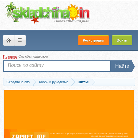
☰
Регистрация
Войти
Правила
Служба поддержки
Найти
Складчина биз
Хобби и рукоделие
Шитье
Запись [Vikisews] Юбка Рина. Размеры 34-52, рост 162-168 (Виктория Ракуса)