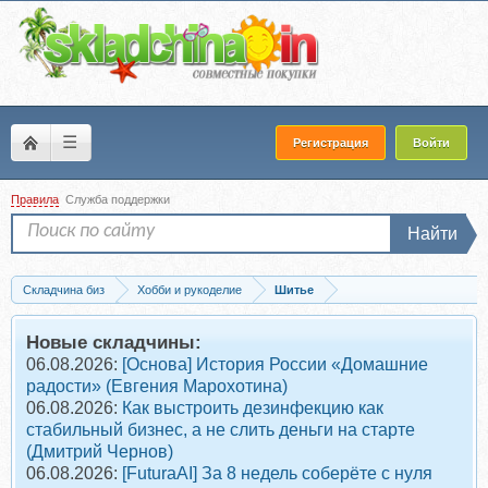
☰
Регистрация
Войти
Правила
Служба поддержки
Найти
Складчина биз
Хобби и рукоделие
Шитье
Скачать [vikisews] Курс по пошиву 3-х моделей сумок и рюкзака (Виктория Ракус
Новые складчины:
06.08.2026:
[Основа] История России «Домашние
радости» (Евгения Марохотина)
06.08.2026:
Как выстроить дезинфекцию как
стабильный бизнес, а не слить деньги на старте
(Дмитрий Чернов)
06.08.2026:
[FuturaAI] За 8 недель соберёте с нуля