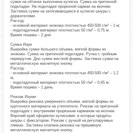
сумки на обтачке выполнена кулиска. Сумка на притачной
подкладке. На подкладке прорезной карман на молнии.
Застежка сумки на затягивающиеся в кулиске шнуры с
держателями.
Расход:
- основной материал экокожа плотностью 450-500 г/м² – 1 м;
- подкладочный материал плотностью 50 г/м² – 0,75 м.
Время пошива – 2 дня.
Сумка Иори
Выкройка сумки большого объема, мягкой формы из
экокожи. Сумка на притачной подкладке. Ручка с тройным
перекрутом. Дно сумки жесткой формы. Застежка сумки на
металлическую магнитную кнопку.
Расход:
- основной материал экокожа плотностью 450-500 г/м² – 1,2
м;
- подкладочный материал плотностью 50 г/м² – 0,65 м.
Время пошива – 1 день.
Рюкзак Изуми
Выкройка рюкзака умеренного объема, мягкой формы из
курточного материала на утеплителе. Рюкзак на притачной
подкладке с внутренним прорезным карманом на молнии.
Верхний край оформлен кулисками, в которые продеты
шнуры с фиксатором. Рюкзак с ручкой на регулируемых
лямках. Застежка клапана рюкзака на пришивную
металлическую магнитную кнопку.