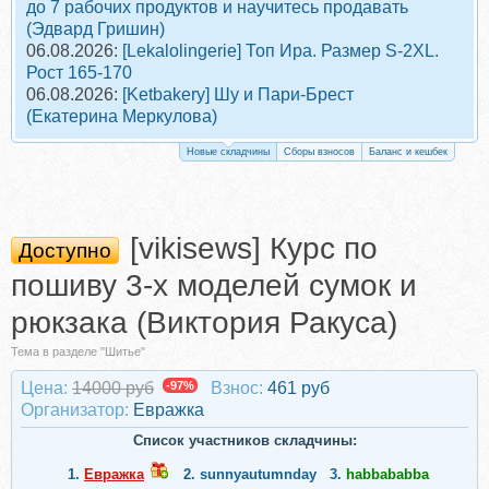
до 7 рабочих продуктов и научитесь продавать
(Эдвард Гришин)
06.08.2026:
[Lekalolingerie] Топ Ира. Размер S-2XL.
Рост 165-170
06.08.2026:
[Ketbakery] Шу и Пари-Брест
(Екатерина Меркулова)
Новые складчины
Сборы взносов
Баланс и кешбек
[vikisews] Курс по
Доступно
пошиву 3-х моделей сумок и
рюкзака (Виктория Ракуса)
Тема в разделе "Шитье"
Цена:
14000 руб
-97%
Взнос:
461 руб
Организатор:
Евражкa
Список участников складчины:
1.
Евражкa
2.
sunnyautumnday
3.
habbababba