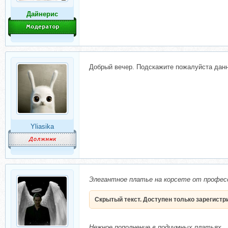
Дайнерис
Добрый вечер. Подскажите пожалуйста данны
Yliasika
Элегантное платье на корсете от профес
Скрытый текст. Доступен только зарегист
Нежное пополнение в подиумных платьях