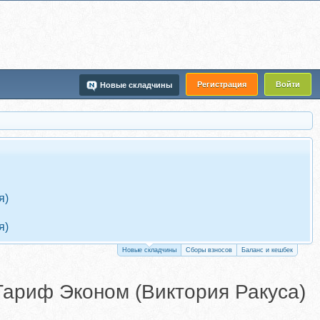
Регистрация
Войти
Новые складчины
я)
я)
Новые складчины
Сборы взносов
Баланс и кешбек
 Тариф Эконом (Виктория Ракуса)