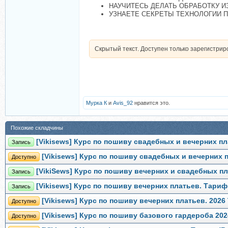
НАУЧИТЕСЬ ДЕЛАТЬ ОБРАБОТКУ И
УЗНАЕТЕ СЕКРЕТЫ ТЕХНОЛОГИИ П
Скрытый текст. Доступен только зарегистри
Мурка К
и
Avis_92
нравится это.
Похожие складчины
[Vikisews] Курс по пошиву свадебных и вечерних пл
Запись
[Vikisews] Курс по пошиву свадебных и вечерних 
Доступно
[VikiSews] Курс по пошиву вечерних и свадебных п
Запись
[Vikisews] Курс по пошиву вечерних платьев. Тари
Запись
[Vikisews] Курс по пошиву вечерних платьев. 202
Доступно
[Vikisews] Курс по пошиву базового гардероба 202
Доступно