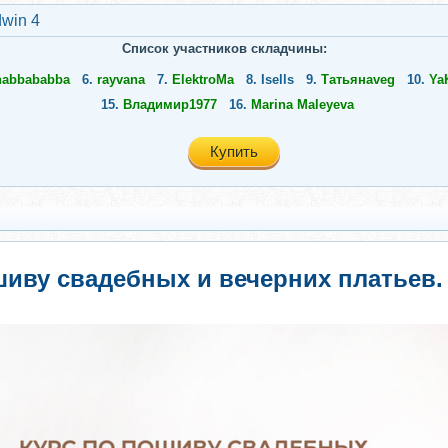
dwin 4
Список участников складчины:
habbababba
6.
rayvana
7.
ElektroMa
8.
Isells
9.
Татьянаveg
10.
Ya
15.
Владимир1977
16.
Marina Maleyeva
Купить
ошиву свадебных и вечерних платьев