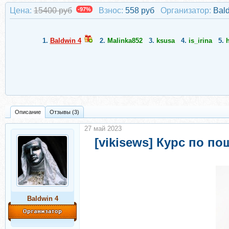
Цена:
15400 руб
-97%
Взнос:
558 руб
Организатор:
Bal
1.
Baldwin 4
2.
Malinka852
3.
ksusa
4.
is_irina
5.
Описание
Отзывы (3)
27 май 2023
[vikisews] Курс по п
Baldwin 4