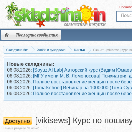
Правил
Последние сообщения
Складчина биз
Хобби и рукоделие
Шитье
Скачать [vikisews] Курс 
Новые складчины:
06.08.2026:
[Soyuz AI Lab] Авторский курс (Вадим Юмаев
06.08.2026:
[МГУ имени М. В. Ломоносова] Психиатрия д
06.08.2026:
Полное восстановление женщин после берем
06.08.2026:
[Tomatschool] Вебинар на 1000000 (Тома Су
06.08.2026:
Полное восстановление женщин после берем
[vikisews] Курс по поши
Доступно
Тема в разделе "Шитье"