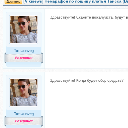
[Vikisews] Немарафон по пошиву платья Таисса (В
Доступно
Здравствуйте! Скажите пожалуйста, будут в
Татьянаveg
Здравствуйте! Когда будет сбор средств?
Татьянаveg