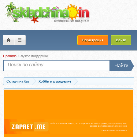
☰
Регистрация
Войти
Правила
Служба поддержки
Найти
Складчина биз
Хобби и рукоделие
Скачать [VikiSews] Рея топ удлиненный. Размер 34-52. Рост 162-168 (Виктория...