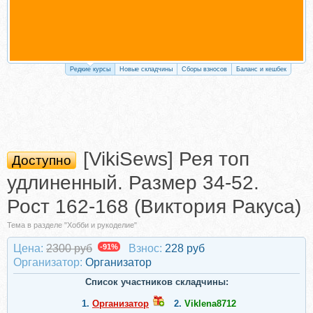
Редкие курсы
Новые складчины
Сборы взносов
Баланс и кешбек
[VikiSews] Рея топ
Доступно
удлиненный. Размер 34-52.
Рост 162-168 (Виктория Ракуса)
Тема в разделе "Хобби и рукоделие"
Цена:
2300 руб
-91%
Взнос:
228 руб
Организатор:
Организатор
Список участников складчины:
1.
Организатор
2.
Viklena8712