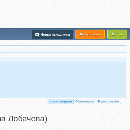
Регистрация
Войти
Новые складчины
Новые складчины
Сборы взносов
Баланс и кешбек
на Лобачева)