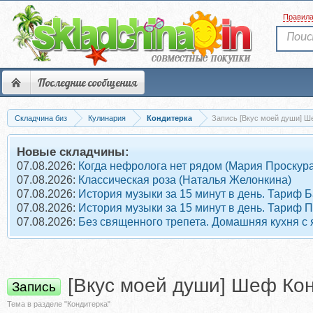
Правил
Последние сообщения
Складчина биз
Кулинария
Кондитерка
Запись [Вкус моей души] Ш
Новые складчины:
07.08.2026:
Когда нефролога нет рядом (Мария Проскура
07.08.2026:
Классическая роза (Наталья Желонкина)
07.08.2026:
История музыки за 15 минут в день. Тариф 
07.08.2026:
История музыки за 15 минут в день. Тариф 
07.08.2026:
Без священного трепета. Домашняя кухня с
[Вкус моей души] Шеф Кон
Запись
Тема в разделе "Кондитерка"