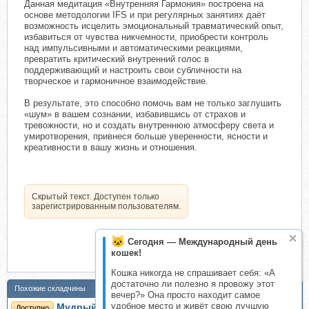
Данная медитация «Внутренняя Гармония» построена на
основе методологии IFS и при регулярных занятиях даёт
возможность исцелить эмоциональный травматический опыт,
избавиться от чувства никчемности, приобрести контроль
над импульсивными и автоматическими реакциями,
превратить критический внутренний голос в
поддерживающий и настроить свои субличности на
творческое и гармоничное взаимодействие.
В результате, это способно помочь вам не только заглушить
«шум» в вашем сознании, избавившись от страхов и
тревожности, но и создать внутреннюю атмосферу света и
умиротворения, привнеся больше уверенности, ясности и
креативности в вашу жизнь и отношения.
Скрытый текст. Доступен только
зарегистрированным пользователям.
Сегодня — Международный день
кошек!
Кошка никогда не спрашивает себя: «А
достаточно ли полезно я провожу этот
Похожие складчины
вечер?» Она просто находит самое
удобное место и живёт свою лучшую
Мудрый советник (Андрей Патрушев)
Доступно