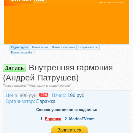
Редкие курсы
Новая акция
Новые складчины
Сборы взносов
Баланс и кешбек
Внутренняя гармония
Запись
(Андрей Патрушев)
Тема в разделе "Медитации и аудионастрои"
Цена:
900 руб
-79%
Взнос:
196 руб
Организатор:
Евражкa
Список участников складчины:
1.
Евражкa
2.
MarinaTVcom
Записаться