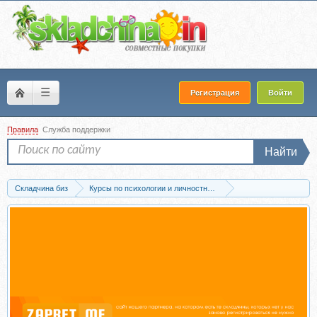
☰
Регистрация
Войти
Правила
Служба поддержки
Найти
Складчина биз
Курсы по психологии и личностному развитию
Медитации и аудионастрои
Запись Внутренняя гармония (Андрей Патруш