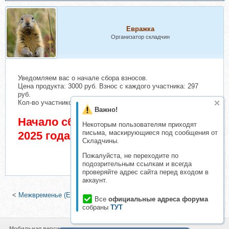
Евражкa
Организатор складчин
Уведомляем вас о начале сбора взносов.
Цена продукта: 3000 руб. Взнос с каждого участника: 297
руб.
Кол-во участников в основном списке: 1 чел.
Важно!
Начало сбора взносов 12 Октябрь
Некоторым пользователям приходят
письма, маскирующиеся под сообщения от
2025 года
Складчины.
Пожалуйста, не переходите по
подозрительным ссылкам и всегда
проверяйте адрес сайта перед входом в
аккаунт.
<
Межвременье (Елена Ачкасова)
|
Псаломный Свиток от черных
Все
официальные адреса форума
языков (Папа Локо)
>
собраны
ТУТ
Мобильная версия