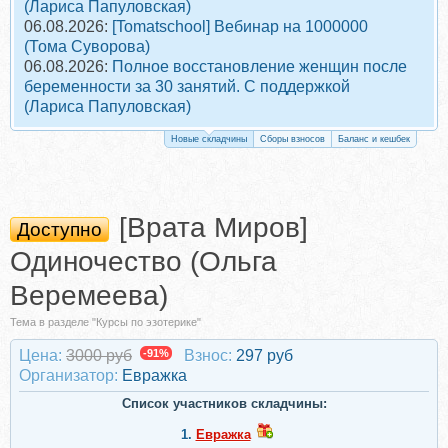
(Лариса Папуловская)
06.08.2026:
[Tomatschool] Вебинар на 1000000
(Тома Суворова)
06.08.2026:
Полное восстановление женщин после
беременности за 30 занятий. С поддержкой
(Лариса Папуловская)
Новые складчины
Сборы взносов
Баланс и кешбек
[Врата Миров]
Доступно
Одиночество (Ольга
Веремеева)
Тема в разделе "Курсы по эзотерике"
Цена:
3000 руб
-91%
Взнос:
297 руб
Организатор:
Евражкa
Список участников складчины:
1.
Евражкa