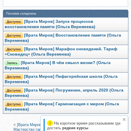
Похожие складчины
[Врата Миров] Запуск процессов
Доступно
восстановления памяти (Ольга Веремеева)
[Врата Миров] Восстановление памяти (Ольга
Доступно
Веремеева)
[Врата Миров] Марафон сновидений. Тариф
Доступно
«Сновидец» (Ольга Веремеева)
[Врата Миров] В чём смысл жизни? (Ольга
Запись
Веремеева)
[Врата Миров] Пифагорейская школа (Ольга
Доступно
Веремеева)
[Врата Миров] Погружение, апрель 2020 (Ольга
Доступно
Веремеева)
[Врата Миров] Гармонизация с миром (Ольга
Доступно
Веремеева)
На короткое время рассказываем где
<
[Врата Миров] В чём смысл жизни? (Ольга Веремеева)
|
достать
редкие курсы
Мастерство гармоничных отношений 1 ступень. Тариф Vip