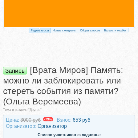
Редкие курсы
Новые складчины
Сборы взносов
Баланс и кешбек
[Врата Миров] Память:
Запись
можно ли заблокировать или
стереть события из памяти?
(Ольга Веремеева)
Тема в разделе "Другое"
Цена:
3000 руб
-79%
Взнос:
653 руб
Организатор:
Организатор
Список участников складчины: