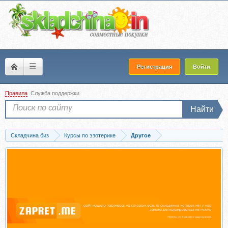
☰
Регистрация
Войти
Правила
Служба поддержки
Найти
Складчина биз
Курсы по эзотерике
Другое
Запись [Врата Миров] Память: можно ли заблокировать или стереть события из...