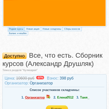
Редкие курсы
Новая акция
Новые складчины
Сборы взносов
Баланс и кешбек
Все, что есть. Сборник
Доступно
курсов (Александр Друшляк)
Тема в разделе "Кулинария"
Цена:
10600 руб
-97%
Взнос:
398 руб
Организатор:
Организатор
Список участников складчины:
1.
Организатор
2.
Елена0512
3.
Таня_
Купить