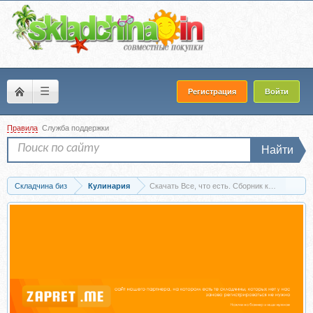
☰
Регистрация
Войти
Правила
Служба поддержки
Найти
Складчина биз
Кулинария
Скачать Все, что есть. Сборник курсов (Але