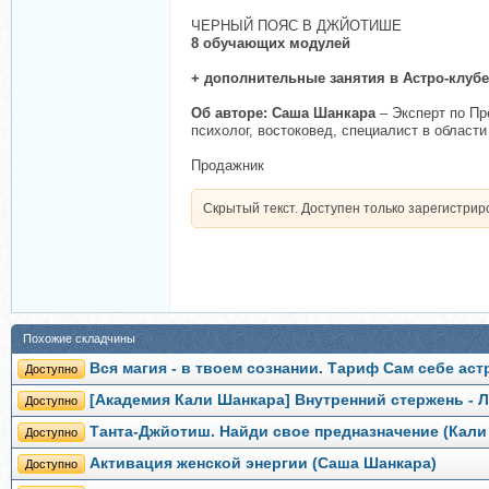
ЧЕРНЫЙ ПОЯС В ДЖЙОТИШЕ
8 обучающих модулей
+ дополнительные занятия в Астро-клубе
Об авторе: Саша Шанкара
– Эксперт по П
психолог, востоковед, специалист в област
Продажник
Скрытый текст. Доступен только зарегистри
Похожие складчины
Вся магия - в твоем сознании. Тариф Сам себе ас
Доступно
[Академия Кали Шанкара] Внутренний стержень - 
Доступно
Танта-Джйотиш. Найди свое предназначение (Кали
Доступно
Активация женской энергии (Саша Шанкара)
Доступно