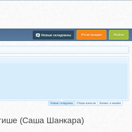
Регистрация
Войти
Новые складчины
Новые складчины
Сборы взносов
Баланс и кешбек
отише (Саша Шанкара)