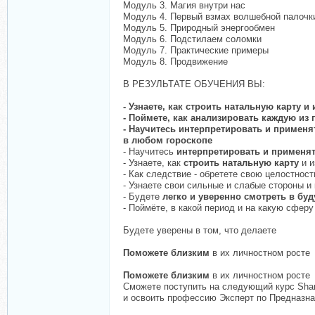
Модуль 3. Магия внутри нас
Модуль 4. Первый взмах волшебной палочк
Модуль 5. Природный энергообмен
Модуль 6. Подстилаем соломки
Модуль 7. Практические примеры
Модуль 8. Продвижение
В РЕЗУЛЬТАТЕ ОБУЧЕНИЯ ВЫ:
- Узнаете, как строить натальную карту и
- Поймете, как анализировать каждую из 
- Научитесь интерпретировать и применя
в любом гороскопе
- Научитесь
интерпретировать и применя
- Узнаете, как
строить натальную карту
и и
- Как следствие - обретете свою целостнос
- Узнаете свои сильные и слабые стороны и
- Будете
легко и уверенно смотреть в бу
- Поймёте, в какой период и на какую сфер
Будете уверены в том, что делаете
Поможете близким
в их личностном росте
Поможете близким
в их личностном росте
Сможете поступить на следующий курс Shank
и освоить профессию Эксперт по Предназна