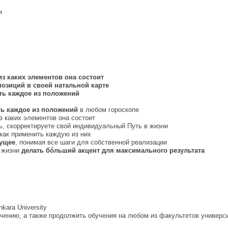
и
 из каких элементов она состоит
позиций в своей натальной карте
ть каждое из положений
ть каждое из положений
в любом гороскопе
з каких элементов она состоит
ть, скорректируете свой индивидуальный Путь в жизни
 как применить каждую из них
дущее
, понимая все шаги для собственной реализации
у жизни
делать бóльший акцент для максимального результата
ara University
чению, а также продолжить обучения на любом из факультетов университ