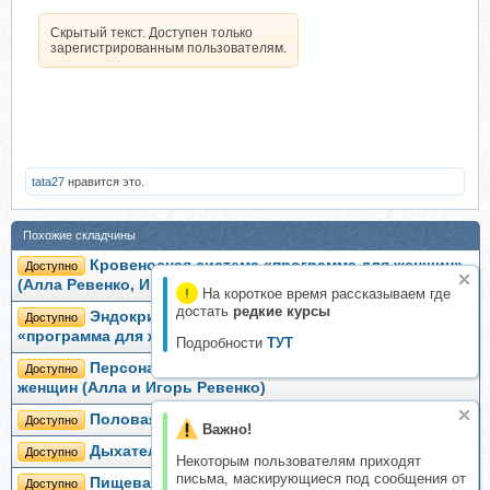
Скрытый текст. Доступен только
зарегистрированным пользователям.
tata27
нравится это.
Похожие складчины
Кровеносная система «программа для женщин»
Доступно
(Алла Ревенко, Игорь Ревенко)
На короткое время рассказываем где
достать
редкие курсы
Эндокринная, иммунная и лимфа системы
Доступно
«программа для женщин» (Алла Ревенко, Игорь Ревенко)
Подробности
ТУТ
Персональная Мини-ВИП-3 программа для
Доступно
женщин (Алла и Игорь Ревенко)
Половая система (Алла и Игорь Ревенко)
Доступно
Важно!
Дыхательная система (Алла и Игорь Ревенко)
Доступно
Некоторым пользователям приходят
письма, маскирующиеся под сообщения от
Пищеварительная система (Алла и Игорь
Доступно