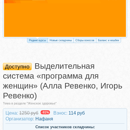
Редкие курсы
Новые складчины
Сборы взносов
Баланс и кешбек
Выделительная
Доступно
система «программа для
женщин» (Алла Ревенко, Игорь
Ревенко)
Тема в разделе "Женское здоровье"
Цена:
1250 руб
-91%
Взнос:
114 руб
Организатор:
Нафаня
Список участников складчины: