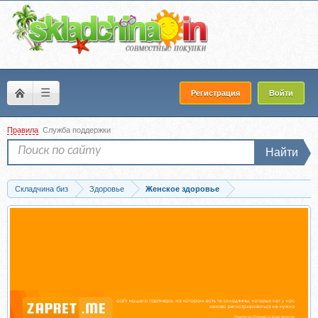
☰
Регистрация
Войти
Правила
Служба поддержки
Найти
Складчина биз
Здоровье
Женское здоровье
Скачать Выделительная система «программа для женщин» (Алла Ревенко, Игорь.