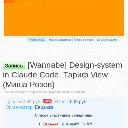
Редкие курсы
Новые складчины
Сборы взносов
Баланс и кешбек
[Wannabe] Design-system
Запись
in Claude Code. Тариф View
(Миша Розов)
Тема в разделе "Нейросети и искусственный интеллект"
Цена:
27539 руб
-98%
Взнос:
809 руб
Организатор:
Евражкa
Список участников складчины:
1.
Евражкa
2.
Anna85
3.
Vff