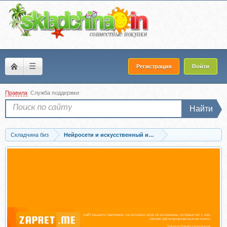
☰
Регистрация
Войти
Правила
Служба поддержки
Найти
Складчина биз
Нейросети и искусственный интеллект
Запись [Wannabe] Design-system in Claude Code. Тариф View (Миша Розов)