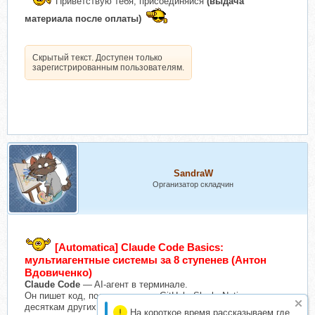
Приветствую тебя, присоединяйся
(выдача
материала после оплаты)
Скрытый текст. Доступен только
зарегистрированным пользователям.
SandraW
Организатор складчин
[Automatica] Claude Code Basics:
мультиагентные системы за 8 ступенев (Антон
Вдовиченко)
Claude Code
— AI-агент в терминале.
Он пишет код, подключается к GitHub, Slack, Notion и
десяткам других сервисов, работает с файлами на вашем
На короткое время рассказываем где