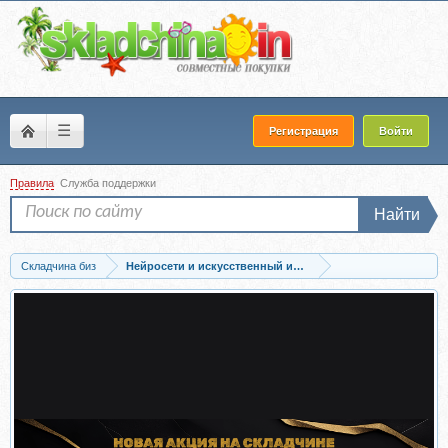
☰
Регистрация
Войти
Правила
Служба поддержки
Найти
Складчина биз
Нейросети и искусственный интеллект
Скачать [Web3nity] Практикум Вайбкодинг. Тариф Я сам (Hanna Berji)