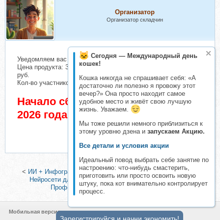
Организатор
Организатор складчин
Сегодня — Международный день
Уведомляем вас о начале сбора взносов.
кошек!
Цена продукта: 30750 руб. Взнос с каждого участника: 1115
руб.
Кошка никогда не спрашивает себя: «А
Кол-во участников в основном списке: 5 чел.
достаточно ли полезно я провожу этот
вечер?» Она просто находит самое
Начало сбора взносов 2 Август
удобное место и живёт свою лучшую
жизнь. Уважаем.
2026 года
Мы тоже решили немного приблизиться к
этому уровню дзена и
запускаем Акцию.
Все детали и условия акции
Идеальный повод выбрать себе занятие по
настроению: что-нибудь смастерить,
<
ИИ + Инфографика (Александра Котельницкая)
|
[МУИП]
приготовить или просто освоить новую
Нейросети для психологов и личной терапии. Тариф -
штуку, пока кот внимательно контролирует
Профессиональный (Анна Протасова)
>
процесс.
Мобильная версия
Зарегистрируйся и начни экономить!