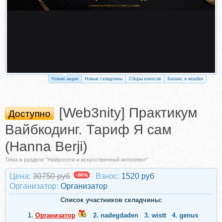
Новая акция
Новые складчины
Сборы взносов
Баланс и кешбек
[Web3nity] Практикум
Доступно
Вайбкодинг. Тариф Я сам
(Hanna Berji)
Тема в разделе "Нейросети и искусственный интеллект"
Цена:
30750 руб
-96%
Взнос:
1520 руб
Организатор:
Организатор
Список участников складчины:
1.
Организатор
2.
nadegdaden
3.
wistt
4.
genus