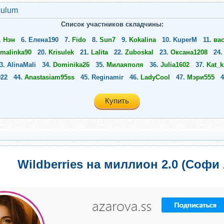
culum
Список участников складчины:
.
Нэн
6.
Елена190
7.
Fido
8.
Sun7
9.
Kokalina
10.
KuperM
11.
ва
-malinka90
20.
Krisulek
21.
Lalita
22.
Zuboskal
23.
Оксана1208
24
3.
AlinaMali
34.
Dominika26
35.
Милаяполя
36.
Julia1602
37.
Kat_
22
44.
Anastasiam95ss
45.
Reginamir
46.
LadyCool
47.
Мэри555
Купить
Wildberries на миллион 2.0 (Софи