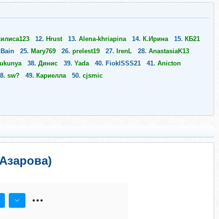
силиса123
12.
Hrust
13.
Alena-khriapina
14.
К.Ирина
15.
КБ21
.
Bain
25.
Mary769
26.
prelest19
27.
IrenL
28.
AnastasiaK13
kukunya
38.
Динис
39.
Yada
40.
FioklSSS21
41.
Anicton
48.
sw?
49.
Кариелла
50.
cjsmic
 Азарова)