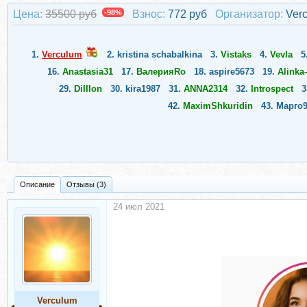
Цена:
35500 руб
-98%
Взнос:
772 руб
Организатор:
Ver
1.
Verculum
2.
kristina schabalkina
3.
Vistaks
4.
Vevla
5
16.
Anastasia31
17.
ВалерияRo
18.
aspire5673
19.
Alinka
29.
DiIIIon
30.
kira1987
31.
ANNA2314
32.
Introspect
3
42.
MaximShkuridin
43.
Марго9
Описание
Отзывы (3)
24 июл 2021
Verculum