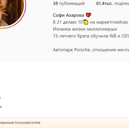
Б
п
рованным пользователям.