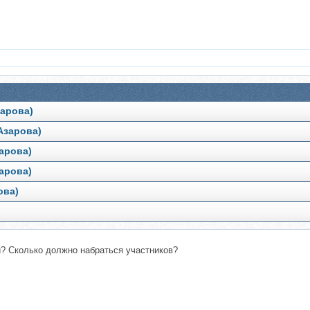
зарова)
Азарова)
арова)
арова)
ова)
и? Сколько должно набраться участников?