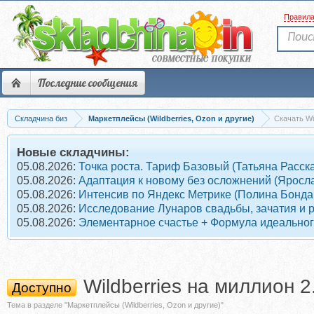
Правил
Последние сообщения
Складчина биз
Маркетплейсы (Wildberries, Ozon и другие)
Скачать Wi
Новые складчины:
05.08.2026:
Точка роста. Тариф Базовый (Татьяна Расск
05.08.2026:
Адаптация к новому без осложнений (Яросл
05.08.2026:
Интенсив по Яндекс Метрике (Полина Бонда
05.08.2026:
Исследование Лунаров свадьбы, зачатия и 
05.08.2026:
Элементарное счастье + Формула идеального
Wildberries на миллион 
Доступно
Тема в разделе "Маркетплейсы (Wildberries, Ozon и другие)"