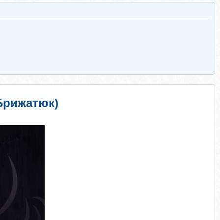
 Брижатюк)