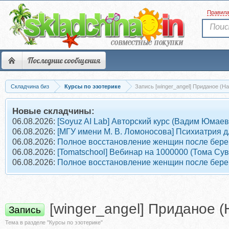
Правил
Последние сообщения
Складчина биз
Курсы по эзотерике
Запись [winger_angel] Приданое (Н
Новые складчины:
06.08.2026:
[Soyuz AI Lab] Авторский курс (Вадим Юмаев
06.08.2026:
[МГУ имени М. В. Ломоносова] Психиатрия д
06.08.2026:
Полное восстановление женщин после берем
06.08.2026:
[Tomatschool] Вебинар на 1000000 (Тома Су
06.08.2026:
Полное восстановление женщин после берем
[winger_angel] Приданое 
Запись
Тема в разделе "Курсы по эзотерике"