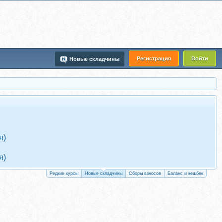
Регистрация
Войти
Новые складчины
я)
я)
Редкие курсы
Новые складчины
Сборы взносов
Баланс и кешбек