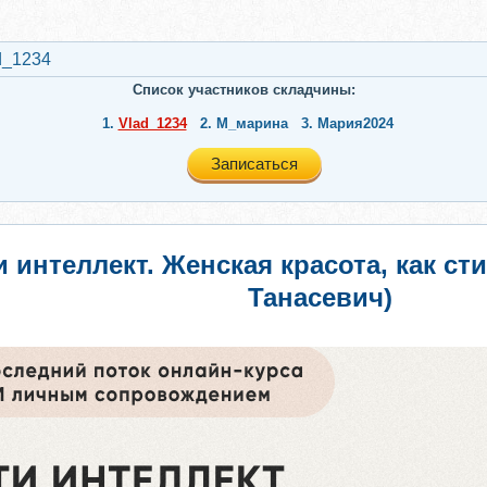
d_1234
Список участников складчины:
1.
Vlad_1234
2.
М_марина
3.
Мария2024
Записаться
 интеллект. Женская красота, как ст
Танасевич)