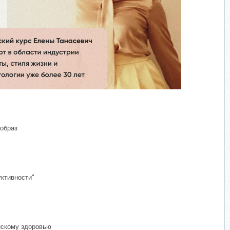
 образ
уктивности"
нскому здоровью