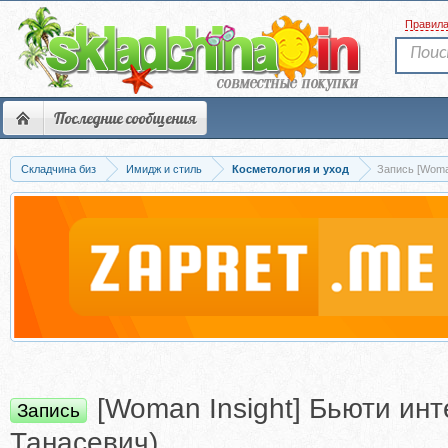
Правил
Последние сообщения
Складчина биз
Имидж и стиль
Косметология и уход
Запись [Woman
[Woman Insight] Бьюти инт
Запись
Танасевич)