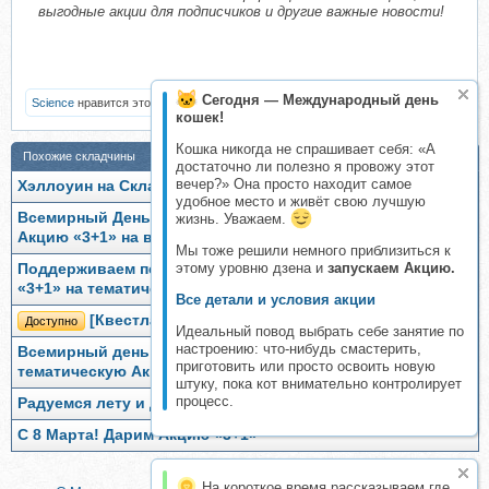
выгодные акции для подписчиков и другие важные новости!
Сегодня — Международный день
Science
нравится это.
кошек!
Кошка никогда не спрашивает себя: «А
Похожие складчины
достаточно ли полезно я провожу этот
вечер?» Она просто находит самое
Хэллоуин на Складчине, Акция «2+2+1»
удобное место и живёт свою лучшую
Всемирный День Учителя на Складчине! Дарим любимую
жизнь. Уважаем.
Акцию «3+1» на все разделы!
Мы тоже решили немного приблизиться к
этому уровню дзена и
запускаем Акцию.
Поддерживаем психическое здоровье и дарим Акцию
«3+1» на тематические разделы!
Все детали и условия акции
[Квестландия] Квест «Хэллоуин»
Доступно
Идеальный повод выбрать себе занятие по
настроению: что-нибудь смастерить,
Всемирный день хлеба на Складчине! Дарим
приготовить или просто освоить новую
тематическую Акцию «3+1»
штуку, пока кот внимательно контролирует
процесс.
Радуемся лету и дарим Акцию «3+1»
С 8 Марта! Дарим Акцию «3+1»
На короткое время рассказываем где