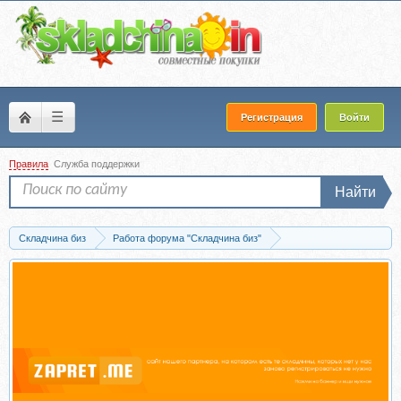
☰
Регистрация
Войти
Правила
Служба поддержки
Найти
Складчина биз
Работа форума "Складчина биз"
Новости и объявления
Хэллоуин на Складчине! Дарим Акцию «3+1» на са