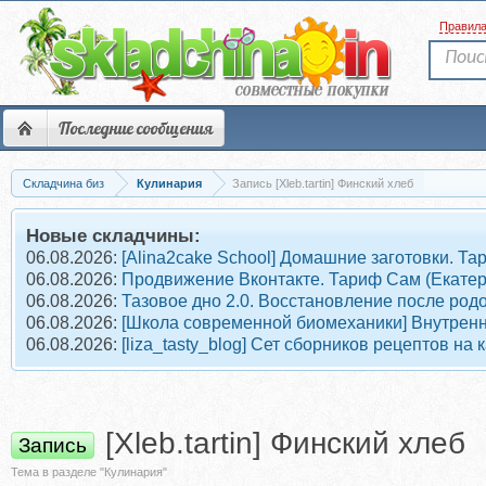
Правил
Последние сообщения
Складчина биз
Кулинария
Запись [Xleb.tartin] Финский хлеб
Новые складчины:
06.08.2026:
[Alina2cake School] Домашние заготовки. 
06.08.2026:
Продвижение Вконтакте. Тариф Сам (Екате
06.08.2026:
Тазовое дно 2.0. Восстановление после род
06.08.2026:
[Школа современной биомеханики] Внутрен
06.08.2026:
[liza_tasty_blog] Сет сборников рецептов на
[Xleb.tartin] Финский хлеб
Запись
Тема в разделе "Кулинария"