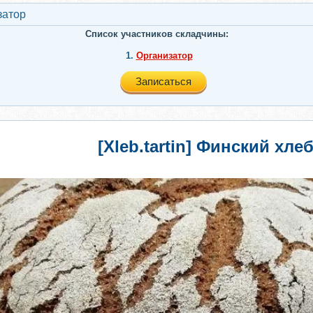
затор
Список участников складчины:
1.
Организатор
Записаться
[Xleb.tartin] Финский хле