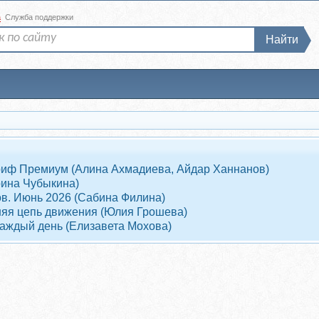
а
Служба поддержки
Найти
Тариф Премиум (Алина Ахмадиева, Айдар Ханнанов)
рина Чубыкина)
ов. Июнь 2026 (Сабина Филина)
няя цепь движения (Юлия Грошева)
 каждый день (Елизавета Мохова)