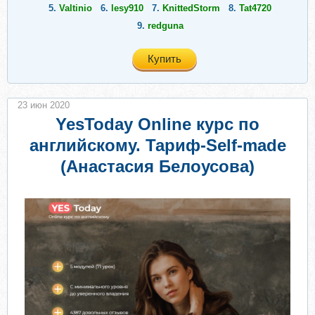
5.
Valtinio
6.
lesy910
7.
KnittedStorm
8.
Tat4720
9.
redguna
Купить
23 июн 2020
YesToday Online курс по
английскому. Тариф-Self-made
(Анастасия Белоусова)