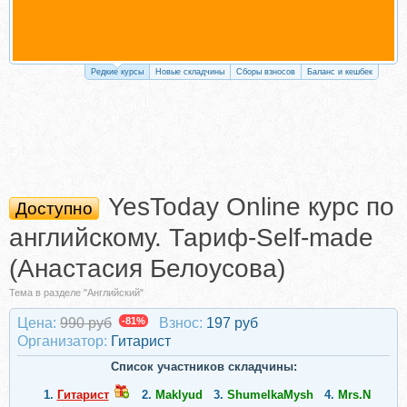
Редкие курсы
Новые складчины
Сборы взносов
Баланс и кешбек
YesToday Online курс по
Доступно
английскому. Тариф-Self-made
(Анастасия Белоусова)
Тема в разделе "Английский"
Цена:
990 руб
-81%
Взнос:
197 руб
Организатор:
Гитарист
Список участников складчины:
1.
Гитарист
2.
Maklyud
3.
ShumelkaMysh
4.
Mrs.N