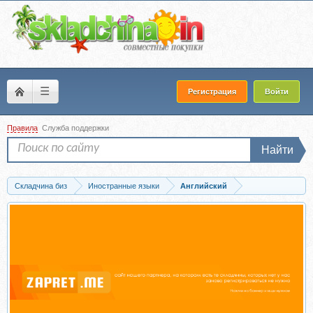
☰
Регистрация
Войти
Правила
Служба поддержки
Найти
Складчина биз
Иностранные языки
Английский
Скачать YesToday Online курс по английскому. Тариф-Self-made (Анастасия...