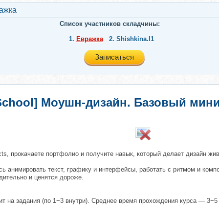
ажкa
Список участников складчины:
1.
Евражкa
2.
Shishkina.l1
Записаться
 School] Моушн-дизайн. Базовый мин
​
ects, прокачаете портфолио и получите навык, который делает дизайн ж
сь анимировать текст, графику и интерфейсы, работать с ритмом и комп
дительно и ценятся дороже.
бит на задания (по 1−3 внутри). Среднее время прохождения курса — 3−5