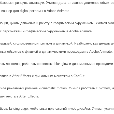
базовые принципы анимации. Учимся делать плавное движение объектов,
баннер для digital-рекламы в Adobe Animate.
оции, циклы движения и работу с графическим окружением. Учимся ожи
 с персонажем и графическим окружением в Adobe Animate.
ерцией, столкновениями, ритмом и динамикой. Разбираем, как делать 
ных объектов с физикой и динамическими переходами в Adobe Animate.
вать логотипы, работать со светом, blur, glow и динамичными переходам
отипа в After Effects с финальным монтажом в CapCut.
ле рекламных роликов и cinematic motion. Учимся работать с ритмом, 
я текста в After Effects.
ов, landing page, мобильных приложений и web-дизайна. Учимся усилив