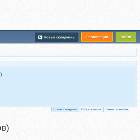
Регистрация
Войти
Новые складчины
)
Новые складчины
Сборы взносов
Баланс и кешбек
ов)