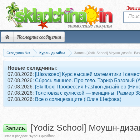
Правил
Последние сообщения
Складчина биз
Курсы дизайна
Запись [Yodiz School] Моушн-дизайн. Б
Новые складчины:
07.08.2026:
[Школково] Курс высшей математики I семе
07.08.2026:
Сбрось лишнее. Про тело. Тариф Базовый (
07.08.2026:
[Skillbox] Профессия Fashion-дизайнер (Ни
07.08.2026:
Толстовка с кулиской — женщины. Размер 38
07.08.2026:
Все о солнцезащите (Юлия Шефова)
[Yodiz School] Моушн-диз
Запись
Тема в разделе "Курсы дизайна"