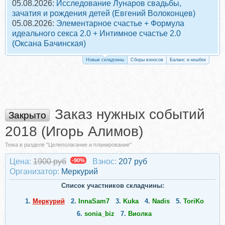
05.08.2026:
Исследование Лунаров свадьбы,
зачатия и рождения детей (Евгений Волоконцев)
05.08.2026:
Элементарное счастье + Формула
идеального секса 2.0 + Интимное счастье 2.0
(Оксана Бачинская)
Новые складчины
Сборы взносов
Баланс и кешбек
Заказ нужных событий
Закрыто
2018 (Игорь Алимов)
Тема в разделе "Целеполагание и планирование"
Цена:
1900 руб
-90%
Взнос:
207 руб
Организатор:
Меркурий
Список участников складчины:
1.
Меркурий
2.
InnaSam7
3.
Kuka
4.
Nadis
5.
ToriKo
6.
sonia_biz
7.
Виолка