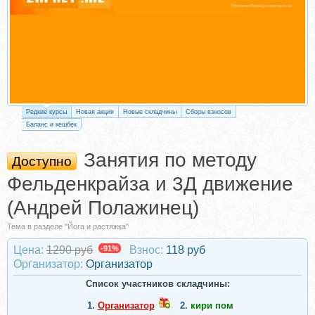
Редкие курсы
Новая акция
Новые складчины
Сборы взносов
Баланс и кешбек
Занятия по методу
Доступно
Фельденкрайза и 3Д движение
(Андрей Полажинец)
Тема в разделе "Йога и растяжка"
Цена:
1290 руб
-91%
Взнос:
118 руб
Организатор:
Организатор
Список участников складчины:
1.
Организатор
2.
кири пом