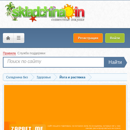
☰
Регистрация
Войти
Правила
Служба поддержки
Найти
Складчина биз
Здоровье
Йога и растяжка
Скачать Занятия по методу Фельденкрайза и 3Д движение (Андрей Полажинец)