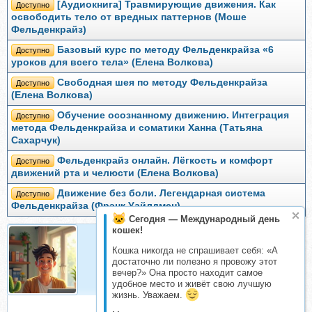
[Аудиокнига] Травмирующие движения. Как
Доступно
освободить тело от вредных паттернов (Моше
Фельденкрайз)
Базовый курс по методу Фельденкрайза «6
Доступно
уроков для всего тела» (Елена Волкова)
Свободная шея по методу Фельденкрайза
Доступно
(Елена Волкова)
Обучение осознанному движению. Интеграция
Доступно
метода Фельденкрайза и соматики Ханна (Татьяна
Сахарчук)
Фельденкрайз онлайн. Лёгкость и комфорт
Доступно
движений рта и челюсти (Елена Волкова)
Движение без боли. Легендарная система
Доступно
Фельденкрайза (Фрэнк Уайлдмен)
Сегодня — Международный день
кошек!
Кошка никогда не спрашивает себя: «А
Организатор
достаточно ли полезно я провожу этот
Организатор складчин
вечер?» Она просто находит самое
удобное место и живёт свою лучшую
жизнь. Уважаем.