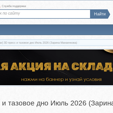
а
Служба поддержки
Найти
Скачать [Zarina Del Mar] 3D пресс и тазовое дно Июль 2026 (Зарина Манаенкова)
сс и тазовое дно Июль 2026 (Зари