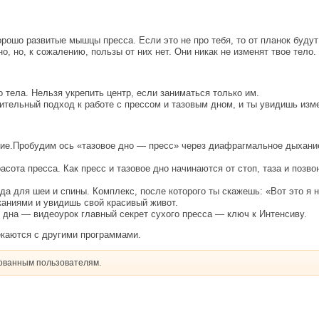
ошо развитые мышцы пресса. Если это не про тебя, то от планок будут 
, но, к сожалению, пользы от них нет. Они никак не изменят твое тело.
го тела. Нельзя укрепить центр, если заниматься только им.
мительный подход к работе с прессом и тазовым дном, и ты увидишь изм
ние.Пробудим ось «тазовое дно — пресс» через диафрагмальное дыхание
асота пресса. Как пресс и тазовое дно начинаются от стоп, таза и позв
да для шеи и спины. Комплекс, после которого ты скажешь: «Вот это я н
каниями и увидишь свой красивый живот.
о дна — видеоурок главный секрет сухого пресса — ключ к Интенсиву.
екаются с другими программами.
рованным пользователям.