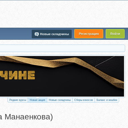
Регистрация
Войти
Новые складчины
Редкие курсы
Новая акция
Новые складчины
Сборы взносов
Баланс и кешбек
на Манаенкова)