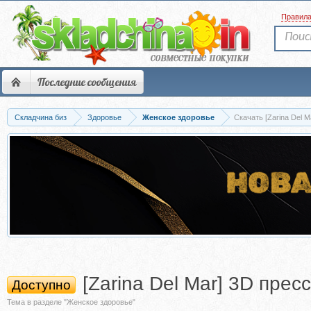
Правил
Последние сообщения
Складчина биз
Здоровье
Женское здоровье
[Zarina Del Mar] 3D пре
Доступно
Тема в разделе "Женское здоровье"