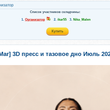
низатор
Список участников складчины:
1.
Организатор
2.
ikar55
3.
Nika_Malen
Купить
l Mar] 3D пресс и тазовое дно Июль 2