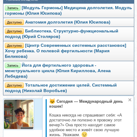
[Модуль Гормоны] Медицина долголетия. Модуль
Запись
гормоны (Юлия Юсипова)
Анатомия долголетия (Юлия Юсипова)
Доступно
Библиотека. Структурно-функциональный
Доступно
подход (Юрий Столяров)
[Центр Современных системных расстановок]
Доступно
Хочу ребенка. О полевой фертильности (Мария
Беликова)
Йога для фертильного здоровья -
Запись
менструального цикла (Юлия Кириллова, Алена
Лебедева)
Тотальное достижение целей. Системный
Доступно
подход (Николай Воробьев)
Сегодня — Международный день
кошек!
Организатор
Кошка никогда не спрашивает себя: «А
Организатор складчин
достаточно ли полезно я провожу этот
вечер?» Она просто находит самое
удобное место и живёт свою лучшую
жизнь. Уважаем.