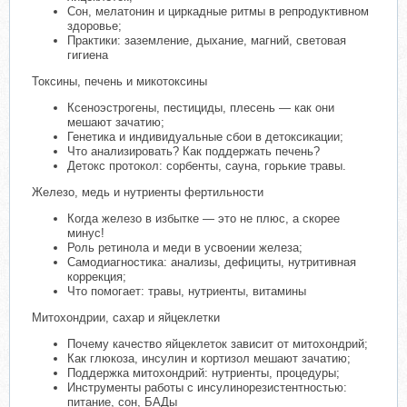
Сон, мелатонин и циркадные ритмы в репродуктивном
здоровье;
Практики: заземление, дыхание, магний, световая
гигиена
Токсины, печень и микотоксины
Ксеноэстрогены, пестициды, плесень — как они
мешают зачатию;
Генетика и индивидуальные сбои в детоксикации;
Что анализировать? Как поддержать печень?
Детокс протокол: сорбенты, сауна, горькие травы.
Железо, медь и нутриенты фертильности
Когда железо в избытке — это не плюс, а скорее
минус!
Роль ретинола и меди в усвоении железа;
Самодиагностика: анализы, дефициты, нутритивная
коррекция;
Что помогает: травы, нутриенты, витамины
Митохондрии, сахар и яйцеклетки
Почему качество яйцеклеток зависит от митохондрий;
Как глюкоза, инсулин и кортизол мешают зачатию;
Поддержка митохондрий: нутриенты, процедуры;
Инструменты работы с инсулинорезистентностью:
питание, сон, БАДы