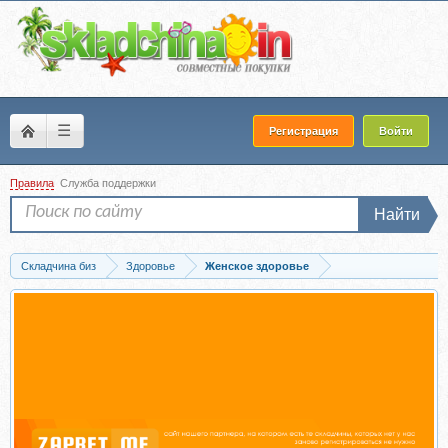
☰
Регистрация
Войти
Правила
Служба поддержки
Найти
Складчина биз
Здоровье
Женское здоровье
Скачать Женская фертильность. Системный подход функциональной медицины..