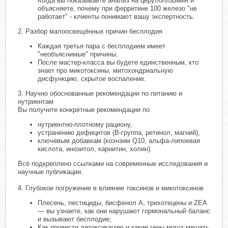
Когда вы показываете анализ на церулоплазмин и
объясняете, почему при ферритине 100 железо "не
работает" - клиенты понимают вашу экспертность.
2. Разбор малоосвещённых причин бесплодия
Каждая третья пара с бесплодием имеет
"необъяснимые" причины.
После мастер-класса вы будете единственным, кто
знает про микотоксины, митохондриальную
дисфункцию, скрытое воспаление.
3. Научно обоснованные рекомендации по питанию и
нутриентам
Вы получите конкретные рекомендации по:
нутриентно-плотному рациону,
устранению дефицитов (B-группа, ретинол, магний),
ключевым добавкам (коэнзим Q10, альфа-липоевая
кислота, инозитол, карнитин, холин).
Всё подкреплено ссылками на современные исследования и
научные публикации.
4. Глубокое погружение в влияние токсинов и микотоксинов
Плесень, пестициды, бисфенол А, трихотецены и ZEA
— вы узнаете, как они нарушают гормональный баланс
и вызывают бесплодие;
Как провести детоксикацию и какие гены могут мешать