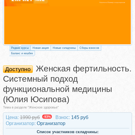
Редкие курсы
Новая акция
Новые складчины
Сборы взносов
Баланс и кешбек
Женская фертильность.
Доступно
Системный подход
функциональной медицины
(Юлия Юсипова)
Тема в разделе "Женское здоровье"
Цена:
1990 руб
-93%
Взнос:
145 руб
Организатор:
Организатор
Список участников складчины: