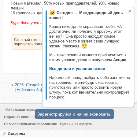
Новый материал, 50% новых преподавателей, 90% новых
лекций.
Сегодня — Международный день
16 групповых демонстрационных сессий. 280 часов лекций.
кошек!
Курс доступен после оплаты!
Кошка никогда не спрашивает себя: «А
достаточно ли полезно я провожу этот
вечер?» Она просто находит самое
Скрытый текст. Доступен только
удобное место и живёт свою лучшую
зарегистрированным пользователям.
жизнь. Уважаем.
Мы тоже решили немного приблизиться к
этому уровню дзена и
запускаем Акцию.
Все детали и условия акции
Идеальный повод выбрать себе занятие по
настроению: что-нибудь смастерить,
<
2026: Создай лучший год в своей жизни (Павел Бильский)
|
приготовить или просто освоить новую
[Нейродизайн] Нейроструктурирование (Павел Пискарёв,
штуку, пока кот внимательно контролирует
Владимир Ефимов)
>
процесс.
Мобильная версия
Зарегистрируйся и начни экономить!
Обратная связь
Политика конфиденциальности
Пользовательское соглашение
Публичная оферта
©
Складчина