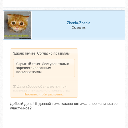
Zhenia-Zhenia
Складчик
Здравствуйте. Согласно правилам:
Скрытый текст. Доступен только
зарегистрированным
пользователям.
3) Дата сборов объявляется при
наличии оптимального количества
участников.
Нажмите, чтобы раскрыть...
Вы можете помочь организатору
рекламой для набора участников.
Добрый день! В данной теме каково оптимальное количество
Нажмите, чтобы раскрыть...
До 5 рекламных сообщений в сутки в
участников?
темах текущего раздела.
Подробнее
Скрытый текст. Доступен только