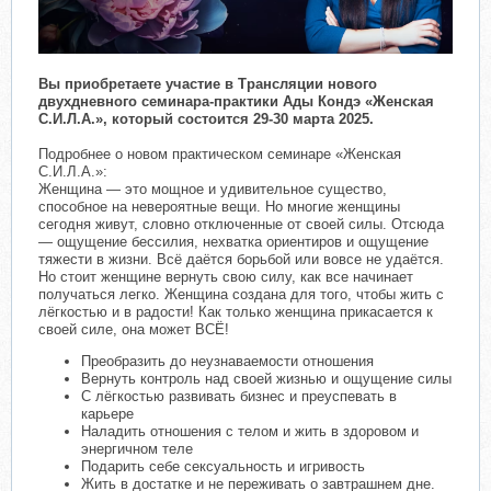
Вы приобретаете участие в Трансляции нового
двухдневного семинара-практики Ады Кондэ «Женская
С.И.Л.А.», который состоится 29-30 марта 2025.
Подробнее о новом практическом семинаре «Женская
С.И.Л.А.»:
Женщина — это мощное и удивительное существо,
способное на невероятные вещи. Но многие женщины
сегодня живут, словно отключенные от своей силы. Отсюда
— ощущение бессилия, нехватка ориентиров и ощущение
тяжести в жизни. Всё даётся борьбой или вовсе не удаётся.
Но стоит женщине вернуть свою силу, как все начинает
получаться легко. Женщина создана для того, чтобы жить с
лёгкостью и в радости! Как только женщина прикасается к
своей силе, она может ВСЁ!
Преобразить до неузнаваемости отношения
Вернуть контроль над своей жизнью и ощущение силы
С лёгкостью развивать бизнес и преуспевать в
карьере
Наладить отношения с телом и жить в здоровом и
энергичном теле
Подарить себе сексуальность и игривость
Жить в достатке и не переживать о завтрашнем дне.