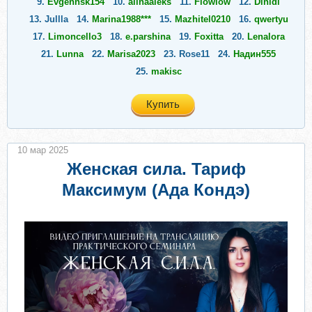
9.
Evgennsk154
10.
alinaaleks
11.
Flowlow
12.
Dinidi
13.
Jullla
14.
Marina1988***
15.
Mazhitel0210
16.
qwertyu
17.
Limoncello3
18.
e.parshina
19.
Foxitta
20.
Lenalora
21.
Lunna
22.
Marisa2023
23.
Rose11
24.
Надин555
25.
makisc
Купить
10 мар 2025
Женская сила. Тариф
Максимум (Ада Кондэ)