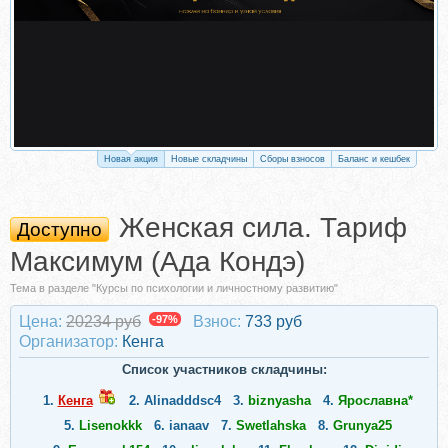
Новая акция
Новые складчины
Сборы взносов
Баланс и кешбек
Женская сила. Тариф
Доступно
Максимум (Ада Кондэ)
Тема в разделе "Курсы по психологии и личностному развитию"
Цена:
20234 руб
-97%
Взнос:
733 руб
Организатор:
Кенга
Список участников складчины:
1.
Кенга
2.
Alinadddsc4
3.
biznyasha
4.
Ярославна*
5.
Lisenokkk
6.
ianaav
7.
Swetlahska
8.
Grunya25