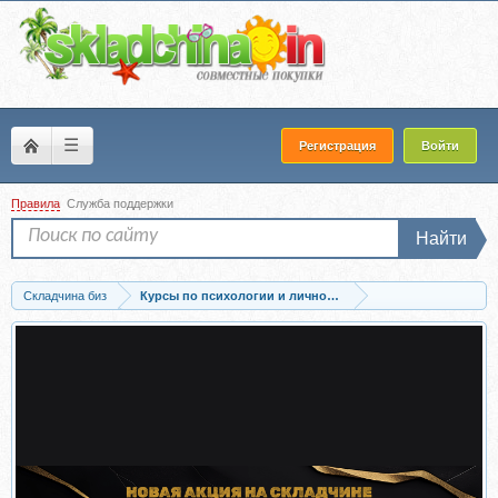
☰
Регистрация
Войти
Правила
Служба поддержки
Найти
Складчина биз
Курсы по психологии и личностному развитию
Скачать Женская сила. Тариф Максимум (Ада Кондэ)