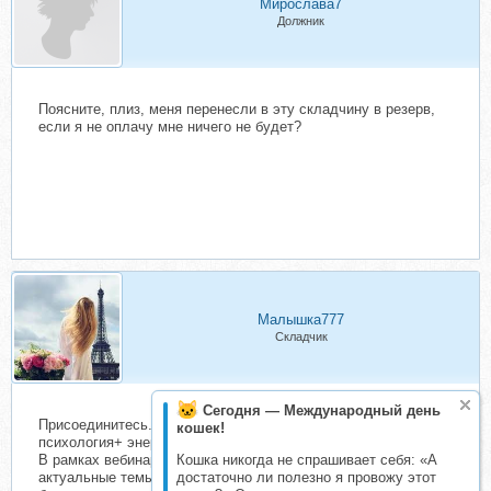
Мирослава7
Должник
Поясните, плиз, меня перенесли в эту складчину в резерв,
если я не оплачу мне ничего не будет?
Малышка777
Складчик
Сегодня — Международный день
Присоединитесь. "Свобода от страхов" Анны Горбуновой!
кошек!
психология+ энергопрактики.
Кошка никогда не спрашивает себя: «А
В рамках вебинара затрагиваются самые болезненные и
достаточно ли полезно я провожу этот
актуальные темы, в т.ч. страх болезни, смерти, осуждения,