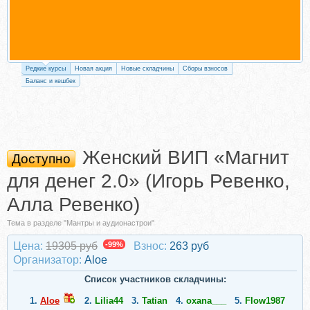
Редкие курсы
Новая акция
Новые складчины
Сборы взносов
Баланс и кешбек
Женский ВИП «Магнит
Доступно
для денег 2.0» (Игорь Ревенко,
Алла Ревенко)
Тема в разделе "Мантры и аудионастрои"
Цена:
19305 руб
-99%
Взнос:
263 руб
Организатор:
Aloe
Список участников складчины:
1.
Aloe
2.
Lilia44
3.
Tatian
4.
oxana___
5.
Flow1987