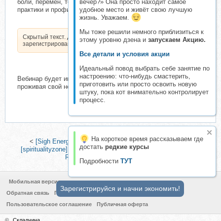
вечер?» Она просто находит самое
боли, перемен, темноты, а также автор дает действенные
удобное место и живёт свою лучшую
практики и профилактику смертельных болезней!
жизнь. Уважаем.
Мы тоже решили немного приблизиться к
Скрытый текст. Доступен только
этому уровню дзена и
запускаем Акцию.
зарегистрированным пользователям.
Все детали и условия акции
Идеальный повод выбрать себе занятие по
настроению: что-нибудь смастерить,
Вебинар будет интересен тем, кто привык идти в глубину,
приготовить или просто освоить новую
проживая свой неповторимый опыт, становясь цельнее
штуку, пока кот внимательно контролирует
процесс.
На короткое время рассказываем где
<
[Sigh Energy] Удаление мешков и жира вокруг глаз
|
достать
редкие курсы
[spiritualityzone] Дыхательная система | Respiratory System:
Renew, Restore & Rejuvenate
>
Подробности
ТУТ
Мобильная версия
Зарегистрируйся и начни экономить!
Обратная связь
Политика конфиденциальности
Пользовательское соглашение
Публичная оферта
©
Складчина