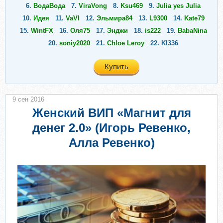
6.
ВодаВода
7.
ViraVong
8.
Ksu469
9.
Julia yes Julia
10.
Идея
11.
VaVl
12.
Эльмира84
13.
L9300
14.
Kate79
15.
WintFX
16.
Оля75
17.
Энджи
18.
is222
19.
BabaNina
20.
soniy2020
21.
Chloe Leroy
22.
Kl336
Купить
9 сен 2016
Женский ВИП «Магнит для
денег 2.0» (Игорь Ревенко,
Алла Ревенко)