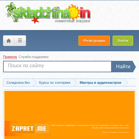
☰
Регистрация
Войти
Правила
Служба поддержки
Найти
Складчина биз
Курсы по эзотерике
Мантры и аудионастрои
Скачать Женский ВИП «Магнит для денег 2.0» (Игорь Ревенко, Алла Ревенко)