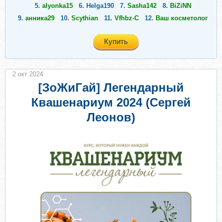
5.
alyonka15
6.
Helga190
7.
Sasha142
8.
BiZiNN
9.
анника29
10.
Scythian
11.
Vfhbz-C
12.
Ваш косметолог
Купить
2 окт 2024
[ЗоЖиГай] Легендарный
Квашенариум 2024 (Сергей
Леонов)