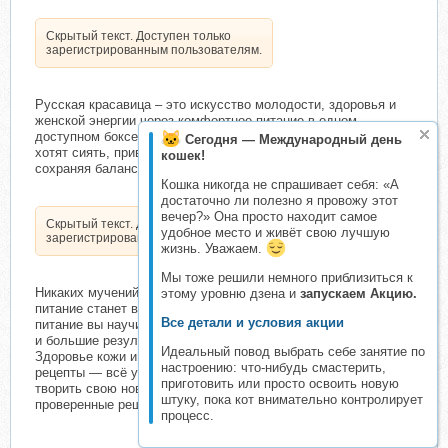
Скрытый текст. Доступен только
зарегистрированным пользователям.
Русская красавица – это искусство молодости, здоровья и
женской энергии через комфортное питание в одном
доступном боксе! Инновационный бокс для женщин, которые
Сегодня — Международный день
хотят сиять, привлекать, наслаждаться каждым днем
кошек!
сохраняя баланс и гармонию жизни!
Кошка никогда не спрашивает себя: «А
достаточно ли полезно я провожу этот
вечер?» Она просто находит самое
Скрытый текст. Доступен только
удобное место и живёт свою лучшую
зарегистрированным пользователям.
жизнь. Уважаем.
Мы тоже решили немного приблизиться к
Никаких мучений, только вкусная забота о себе. Полезное
этому уровню дзена и
запускаем Акцию.
питание станет вашей привычкой без лишних усилий. Через
Все детали и условия акции
питание вы научитесь влиять на свое тело, энергию, красоту
и большие результаты во всех сферах жизни!
Идеальный повод выбрать себе занятие по
Здоровье кожи и тела начинается изнутри. Не нужно искать
настроению: что-нибудь смастерить,
рецепты — всё уже есть в курсе. Возможность создавать и
приготовить или просто освоить новую
творить свою новую вкусную жизнь! Только научный подход,
штуку, пока кот внимательно контролирует
проверенные решения и доказательный результат!
процесс.