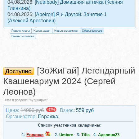
04.08.2026:
[Nutribody] Домашняя аптечка (Ксения
Глинкина)
04.08.2026:
[Apeiron] Я и Другой. Занятие 1
(Алексей Арестович)
Редкие курсы
Новая акция
Новые складчины
Сборы взносов
Баланс и кешбек
[ЗоЖиГай] Легендарный
Доступно
Квашенариум 2024 (Сергей
Леонов)
Тема в разделе "Кулинария"
Цена:
14900 руб
-97%
Взнос:
559 руб
Организатор:
Евражкa
Список участников складчины:
1.
Евражкa
2.
Umtare
3.
Tilia
4.
Аделина23