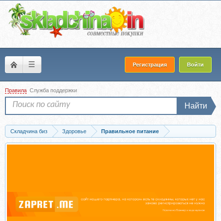
☰
Регистрация
Войти
Правила
Служба поддержки
Найти
Складчина биз
Здоровье
Правильное питание
Скачать [ЗОЖиГай] Здоровый кишечник (Сергей Леонов)