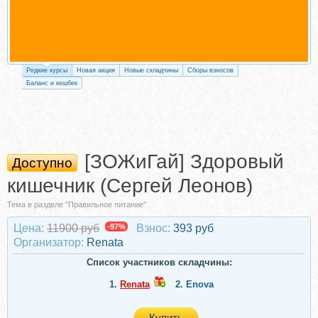
Редкие курсы
Новая акция
Новые складчины
Сборы взносов
Баланс и кешбек
[ЗОЖиГай] Здоровый
Доступно
кишечник (Сергей Леонов)
Тема в разделе "Правильное питание"
Цена:
11900 руб
-97%
Взнос:
393 руб
Организатор:
Renata
Список участников складчины:
1.
Renata
2.
Enova
Купить