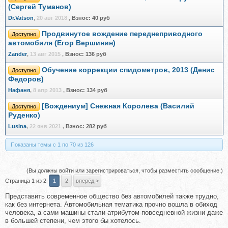
(Сергей Туманов)
Dr.Vatson
,
20 авг 2018
,
Взнос:
40 руб
Продвинутое вождение переднеприводного
Доступно
автомобиля (Егор Вершинин)
Zander
,
13 авг 2015
,
Взнос:
136 руб
Обучение коррекции спидометров, 2013 (Денис
Доступно
Федоров)
Нафаня
,
8 апр 2013
,
Взнос:
134 руб
[Вождениум] Снежная Королева (Василий
Доступно
Руденко)
Lusina
,
22 янв 2021
,
Взнос:
282 руб
Показаны темы с 1 по 70 из 126
(Вы должны войти или зарегистрироваться, чтобы разместить сообщение.)
Страница 1 из 2
1
2
вперёд >
Представить современное общество без автомобилей также трудно,
как без интернета. Автомобильная тематика прочно вошла в обиход
человека, а сами машины стали атрибутом повседневной жизни даже
в большей степени, чем этого бы хотелось.