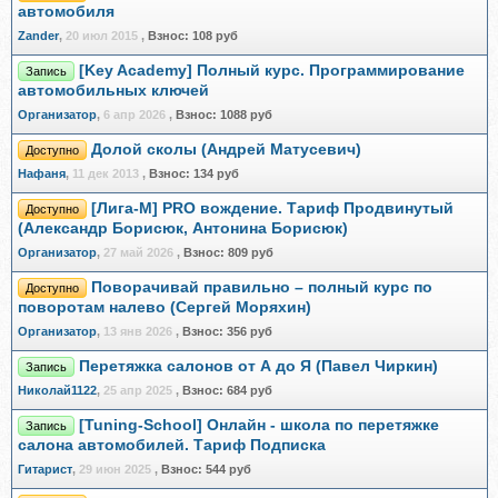
автомобиля
Zander
,
20 июл 2015
,
Взнос:
108 руб
[Key Academy] Полный курс. Программирование
Запись
автомобильных ключей
Организатор
,
6 апр 2026
,
Взнос:
1088 руб
Долой сколы (Андрей Матусевич)
Доступно
Нафаня
,
11 дек 2013
,
Взнос:
134 руб
[Лига-М] PRO вождение. Тариф Продвинутый
Доступно
(Александр Борисюк, Антонина Борисюк)
Организатор
,
27 май 2026
,
Взнос:
809 руб
Поворачивай правильно – полный курс по
Доступно
поворотам налево (Сергей Моряхин)
Организатор
,
13 янв 2026
,
Взнос:
356 руб
Перетяжка салонов от А до Я (Павел Чиркин)
Запись
Николай1122
,
25 апр 2025
,
Взнос:
684 руб
[Tuning-School] Онлайн - школа по перетяжке
Запись
салона автомобилей. Тариф Подписка
Гитарист
,
29 июн 2025
,
Взнос:
544 руб