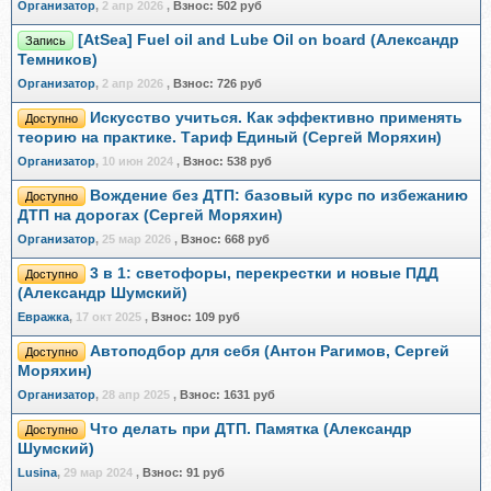
Организатор
,
2 апр 2026
,
Взнос:
502 руб
[AtSea] Fuel oil and Lube Oil on board (Александр
Запись
Темников)
Организатор
,
2 апр 2026
,
Взнос:
726 руб
Искусство учиться. Как эффективно применять
Доступно
теорию на практике. Тариф Единый (Сергей Моряхин)
Организатор
,
10 июн 2024
,
Взнос:
538 руб
Вождение без ДТП: базовый курс по избежанию
Доступно
ДТП на дорогах (Сергей Моряхин)
Организатор
,
25 мар 2026
,
Взнос:
668 руб
3 в 1: светофоры, перекрестки и новые ПДД
Доступно
(Александр Шумский)
Евражкa
,
17 окт 2025
,
Взнос:
109 руб
Автоподбор для себя (Антон Рагимов, Сергей
Доступно
Моряхин)
Организатор
,
28 апр 2025
,
Взнос:
1631 руб
Что делать при ДТП. Памятка (Александр
Доступно
Шумский)
Lusina
,
29 мар 2024
,
Взнос:
91 руб