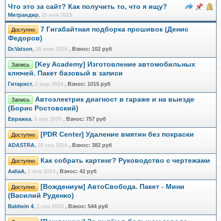
Что это за сайт? Как получить то, что я ищу?
Митрандир
,
15 ноя 2015
7 Гигабайтная подборка прошивок (Денис
Доступно
Федоров)
Dr.Vatson
,
26 июн 2016
,
Взнос:
102 руб
[Key Academy] Изготовление автомобильных
Запись
ключей. Пакет базовый в записи
Гитарист
,
2 мар 2024
,
Взнос:
1015 руб
Автоэлектрик диагност в гараже и на выезде
Запись
(Борис Ростовский)
Евражкa
,
9 апр 2026
,
Взнос:
757 руб
[PDR Center] Удаление вмятин без покраски
Доступно
ADASTRA
,
29 сен 2016
,
Взнос:
382 руб
Как собрать картинг? Руководство с чертежами
Доступно
AaliaA
,
1 янв 2014
,
Взнос:
42 руб
[Вождениум] АвтоСвобода. Пакет - Мини
Доступно
(Василий Руденко)
Baldwin 4
,
1 сен 2020
,
Взнос:
544 руб