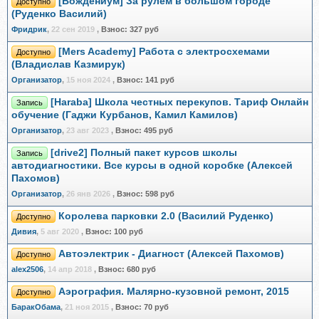
[Вождениум] За рулём в большом городе
Доступно
(Руденко Василий)
Фридрик
,
22 сен 2019
,
Взнос:
327 руб
[Mers Academy] Работа с электросхемами
Доступно
(Владислав Казмирук)
Организатор
,
15 ноя 2024
,
Взнос:
141 руб
[Haraba] Школа честных перекупов. Тариф Онлайн
Запись
обучение (Гаджи Курбанов, Камил Камилов)
Организатор
,
23 авг 2023
,
Взнос:
495 руб
[drive2] Полный пакет курсов школы
Запись
автодиагностики. Все курсы в одной коробке (Алексей
Пахомов)
Организатор
,
26 янв 2026
,
Взнос:
598 руб
Королева парковки 2.0 (Василий Руденко)
Доступно
Дивия
,
5 авг 2020
,
Взнос:
100 руб
Автоэлектрик - Диагност (Алексей Пахомов)
Доступно
alex2506
,
14 апр 2018
,
Взнос:
680 руб
Аэрография. Малярно-кузовной ремонт, 2015
Доступно
БаракОбама
,
21 ноя 2015
,
Взнос:
70 руб