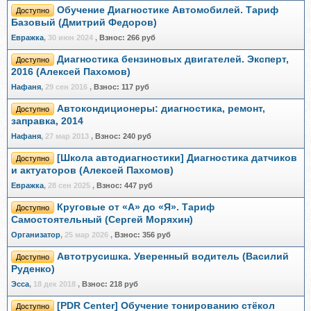
Обучение Диагностике Автомобилей. Тариф
Доступно
Базовый (Дмитрий Федоров)
Евражкa
,
30 июн 2024
,
Взнос:
266 руб
Диагностика бензиновых двигателей. Эксперт,
Доступно
2016 (Алексей Пахомов)
Нафаня
,
29 сен 2016
,
Взнос:
117 руб
Автокондиционеры: диагностика, ремонт,
Доступно
заправка, 2014
Нафаня
,
27 мар 2013
,
Взнос:
240 руб
[Школа автодиагностики] Диагностика датчиков
Доступно
и актуаторов (Алексей Пахомов)
Евражкa
,
28 сен 2025
,
Взнос:
447 руб
Круговые от «А» до «Я». Тариф
Доступно
Самостоятельный (Сергей Моряхин)
Организатор
,
25 мар 2026
,
Взнос:
356 руб
Автотрусишка. Уверенный водитель (Василий
Доступно
Руденко)
Эсса
,
18 дек 2018
,
Взнос:
218 руб
[PDR Center] Обучение тонированию стёкол
Доступно