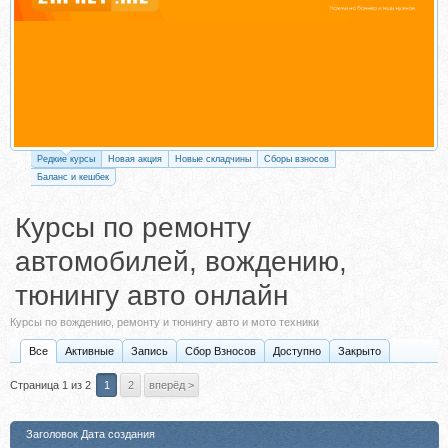
Редкие курсы
Новая акция
Новые складчины
Сборы взносов
Баланс и кешбек
Курсы по ремонту
автомобилей, вождению,
тюнингу авто онлайн
Курсы по вождению, ремонту и тюнингу авто и мото техники
Все
Активные
Запись
Сбор Взносов
Доступно
Закрыто
Страница 1 из 2
1
2
вперёд >
Заголовок
Дата создания