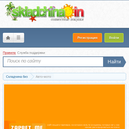
☰
Регистрация
Войти
Правила
Служба поддержки
Найти
Складчина биз
Авто-мото