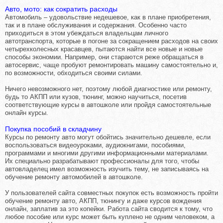
Авто, мото: как сократить расходы
Автомобиль – удовольствие недешевое, как в плане приобретения,
так и в плане обслуживания и содержания. Особенно часто
приходиться в этом убеждаться владельцам личного
автотранспорта, которые в погоне за сокращением расходов на своих
четырехколесных красавцев, пытаются найти все новые и новые
способы экономии. Например, они стараются реже обращаться в
автосервис, чаще пробуют ремонтировать машину самостоятельно и,
по возможности, обходиться своими силами.
Ничего невозможного нет, поэтому любой диагностике или ремонту,
будь то АКПП или кузов, тюнинг, можно научиться, посетив
соответствующие курсы в автошколе или пройдя самостоятельные
онлайн курсы.
Покупка пособий в складчину
Курсы по ремонту авто могут обойтись значительно дешевле, если
воспользоваться видеоуроками, аудиокнигами, пособиями,
программами и многими другими информационными материалами.
Их специально разрабатывают профессионалы для того, чтобы
автовладелец имел возможность изучить тему, не записываясь на
обучение ремонту автомобилей в автошколе.
У пользователей сайта совместных покупок есть возможность пройти
обучение ремонту авто, АКПП, тюнингу и даже курсов вождения
онлайн, заплатив за это копейки. Работа сайта сводится к тому, что
любое пособие или курс может быть куплено не одним человеком, а