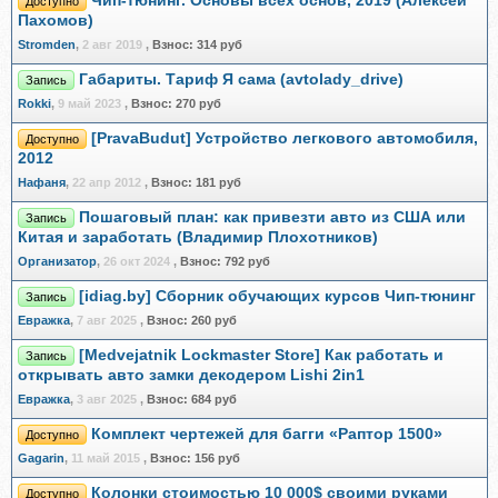
Чип-тюнинг. Основы всех основ, 2019 (Алексей
Доступно
Пахомов)
Stromden
,
2 авг 2019
,
Взнос:
314 руб
Габариты. Тариф Я сама (avtolady_drive)
Запись
Rokki
,
9 май 2023
,
Взнос:
270 руб
[PravaBudut] Устройство легкового автомобиля,
Доступно
2012
Нафаня
,
22 апр 2012
,
Взнос:
181 руб
Пошаговый план: как привезти авто из США или
Запись
Китая и заработать (Владимир Плохотников)
Организатор
,
26 окт 2024
,
Взнос:
792 руб
[idiag.by] Сборник обучающих курсов Чип-тюнинг
Запись
Евражкa
,
7 авг 2025
,
Взнос:
260 руб
[Medvejatnik Lockmaster Store] Как работать и
Запись
открывать авто замки декодером Lishi 2in1
Евражкa
,
3 авг 2025
,
Взнос:
684 руб
Комплект чертежей для багги «Раптор 1500»
Доступно
Gagarin
,
11 май 2015
,
Взнос:
156 руб
Колонки стоимостью 10 000$ своими руками
Доступно