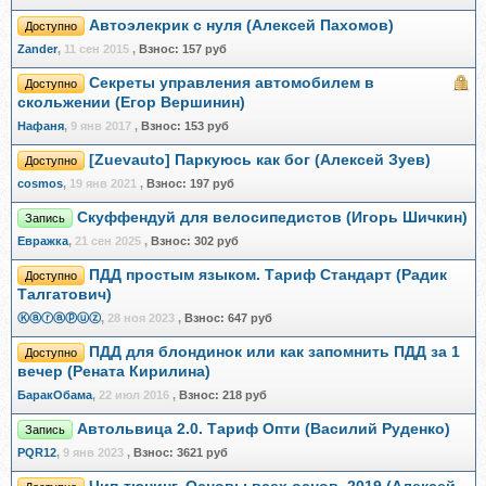
Автоэлекрик с нуля (Алексей Пахомов)
Доступно
Zander
,
11 сен 2015
,
Взнос:
157 руб
Секреты управления автомобилем в
Доступно
скольжении (Егор Вершинин)
Нафаня
,
9 янв 2017
,
Взнос:
153 руб
[Zuevauto] Паркуюсь как бог (Алексей Зуев)
Доступно
cosmos
,
19 янв 2021
,
Взнос:
197 руб
Скуффендуй для велосипедистов (Игорь Шичкин)
Запись
Евражкa
,
21 сен 2025
,
Взнос:
302 руб
ПДД простым языком. Тариф Стандарт (Радик
Доступно
Талгатович)
Ⓚⓐⓡⓐⓟⓤⓩ
,
28 ноя 2023
,
Взнос:
647 руб
ПДД для блондинок или как запомнить ПДД за 1
Доступно
вечер (Рената Кирилина)
БаракОбама
,
22 июл 2016
,
Взнос:
218 руб
Автольвица 2.0. Тариф Опти (Василий Руденко)
Запись
PQR12
,
9 янв 2023
,
Взнос:
3621 руб