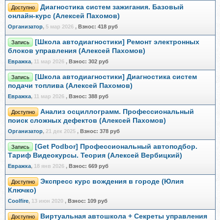
Диагностика систем зажигания. Базовый
Доступно
онлайн-курс (Алексей Пахомов)
Организатор
,
5 мар 2026
,
Взнос:
418 руб
[Школа автодиагностики] Ремонт электронных
Запись
блоков управления (Алексей Пахомов)
Евражкa
,
11 мар 2026
,
Взнос:
302 руб
[Школа автодиагностики] Диагностика систем
Запись
подачи топлива (Алексей Пахомов)
Евражкa
,
11 мар 2026
,
Взнос:
388 руб
Анализ осциллограмм. Профессиональный
Доступно
поиск сложных дефектов (Алексей Пахомов)
Организатор
,
21 дек 2025
,
Взнос:
378 руб
[Get Podbor] Профессиональный автоподбор.
Запись
Тариф Видеокурсы. Теория (Алексей Вербицкий)
Евражкa
,
18 янв 2026
,
Взнос:
669 руб
Экспресс курс вождения в городе (Юлия
Доступно
Ключко)
Coolfire
,
13 июн 2020
,
Взнос:
109 руб
Виртуальная автошкола + Секреты управления
Доступно