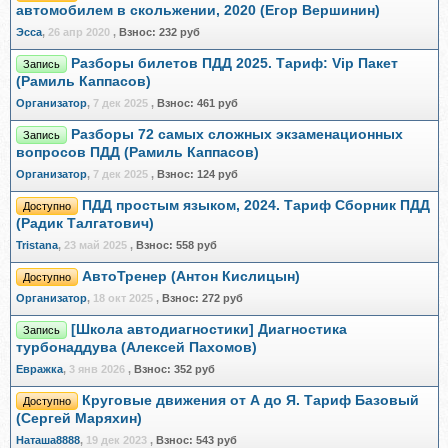
автомобилем в скольжении, 2020 (Егор Вершинин)
Эсса
,
26 апр 2020
,
Взнос:
232 руб
Разборы билетов ПДД 2025. Тариф: Vip Пакет
Запись
(Рамиль Каппасов)
Организатор
,
7 дек 2025
,
Взнос:
461 руб
Разборы 72 самых сложных экзаменационных
Запись
вопросов ПДД (Рамиль Каппасов)
Организатор
,
7 дек 2025
,
Взнос:
124 руб
ПДД простым языком, 2024. Тариф Сборник ПДД
Доступно
(Радик Талгатович)
Tristana
,
23 май 2025
,
Взнос:
558 руб
АвтоТренер (Антон Кислицын)
Доступно
Организатор
,
18 окт 2025
,
Взнос:
272 руб
[Школа автодиагностики] Диагностика
Запись
турбонаддува (Алексей Пахомов)
Евражкa
,
3 янв 2026
,
Взнос:
352 руб
Круговые движения от А до Я. Тариф Базовый
Доступно
(Сергей Маряхин)
Наташа8888
,
19 дек 2023
,
Взнос:
543 руб