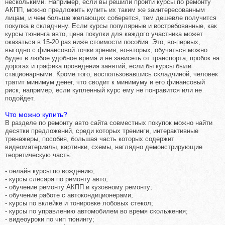
несколькими. Например, если вы решили пройти курсы по ремонту
АКПП, можно предложить купить их таким же заинтересованным
лицам, и чем больше желающих соберется, тем дешевле получится
покупка в складчину. Если курсы популярные и востребованные, как
курсы тюнинга авто, цена покупки для каждого участника может
оказаться в 15-20 раз ниже стоимости пособия. Это, во-первых,
выгодно с финансовой точки зрения, во-вторых, обучаться можно
будет в любое удобное время и не зависеть от транспорта, пробок на
дорогах и графика проведения занятий, если бы курсы были
стационарными. Кроме того, воспользовавшись складчиной, человек
тратит минимум денег, что сводит к минимуму и его финансовый
риск, например, если купленный курс ему не понравится или не
подойдет.
Что можно купить?
В разделе по ремонту авто сайта совместных покупок можно найти
десятки предложений, среди которых тренинги, интерактивные
тренажеры, пособия, большая часть которых содержит
видеоматериалы, картинки, схемы, наглядно демонстрирующие
теоретическую часть:
- онлайн курсы по вождению;
- курсы слесаря по ремонту авто;
- обучение ремонту АКПП и кузовному ремонту;
- обучение работе с автокондиционерами;
- курсы по вклейке и тонировке лобовых стекол;
- курсы по управлению автомобилем во время скольжения;
- видеоуроки по чип тюнингу;