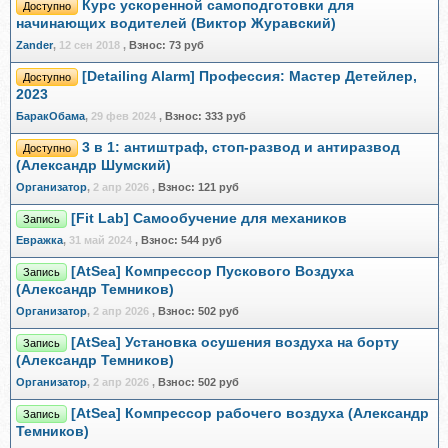
Курс ускоренной самоподготовки для
Доступно
начинающих водителей (Виктор Журавский)
Zander
,
12 сен 2018
,
Взнос:
73 руб
[Detailing Alarm] Профессия: Мастер Детейлер,
Доступно
2023
БаракОбама
,
29 фев 2024
,
Взнос:
333 руб
3 в 1: антиштраф, стоп-развод и антиразвод
Доступно
(Александр Шумский)
Организатор
,
2 апр 2026
,
Взнос:
121 руб
[Fit Lab] Самообучение для механиков
Запись
Евражкa
,
31 май 2024
,
Взнос:
544 руб
[AtSea] Компрессор Пускового Воздуха
Запись
(Александр Темников)
Организатор
,
2 апр 2026
,
Взнос:
502 руб
[AtSea] Установка осушения воздуха на борту
Запись
(Александр Темников)
Организатор
,
2 апр 2026
,
Взнос:
502 руб
[AtSea] Компрессор рабочего воздуха (Александр
Запись
Темников)