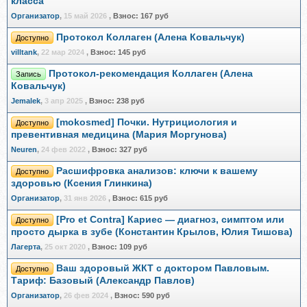
класса
Организатор
,
15 май 2026
,
Взнос:
167 руб
Протокол Коллаген (Алена Ковальчук)
Доступно
villtank
,
22 мар 2024
,
Взнос:
145 руб
Протокол-рекомендация Коллаген (Алена
Запись
Ковальчук)
Jemalek
,
3 апр 2025
,
Взнос:
238 руб
[mokosmed] Почки. Нутрициология и
Доступно
превентивная медицина (Мария Моргунова)
Neuren
,
24 фев 2022
,
Взнос:
327 руб
Расшифровка анализов: ключи к вашему
Доступно
здоровью (Ксения Глинкина)
Организатор
,
31 янв 2026
,
Взнос:
615 руб
[Pro et Contra] Кариес — диагноз, симптом или
Доступно
просто дырка в зубе (Константин Крылов, Юлия Тишова)
Лагерта
,
25 окт 2020
,
Взнос:
109 руб
Ваш здоровый ЖКТ с доктором Павловым.
Доступно
Тариф: Базовый (Александр Павлов)
Организатор
,
26 фев 2024
,
Взнос:
590 руб