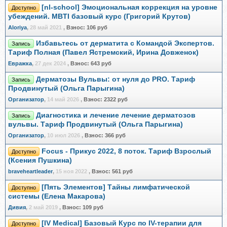
[nl-school] Эмоциональная коррекция на уровне
Доступно
убеждений. MBTI базовый курс (Григорий Крутов)
Aloriya
,
28 май 2021
,
Взнос:
106 руб
Избавьтесь от дерматита с Командой Экспертов.
Запись
Тариф Полная (Павел Ястремский, Ирина Довженок)
Евражкa
,
27 дек 2024
,
Взнос:
643 руб
Дерматозы Вульвы: от нуля до PRO. Тариф
Запись
Продвинутый (Ольга Парыгина)
Организатор
,
14 май 2026
,
Взнос:
2322 руб
Диагностика и лечение лечение дерматозов
Запись
вульвы. Тариф Продвинутый (Ольга Парыгина)
Организатор
,
10 июл 2026
,
Взнос:
366 руб
Focus - Прикус 2022, 8 поток. Тариф Взрослый
Доступно
(Ксения Пушкина)
braveheartleader
,
15 ноя 2022
,
Взнос:
561 руб
[Пять Элементов] Тайны лимфатической
Доступно
системы (Елена Макарова)
Дивия
,
2 май 2019
,
Взнос:
109 руб
[IV Medical] Базовый Курс по IV-терапии для
Доступно