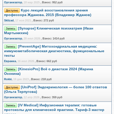
Организатор
,
18 мар 2025
,
Взнос:
952 руб
Курс лекций восстановления зрения
Доступно
профессора Жданова. 2015 (Владимир Жданов)
Sklizad
,
17 ноя 2021
,
Взнос:
272 руб
[Synapse] Клиническая психиатрия (Иван
Запись
Мартынихин)
Организатор
,
28 июл 2026
,
Взнос:
1414 руб
[PreventAge] Митохондриальная медицина:
Запись
иммунометаболическая диагностика, функциональные
тесты
Евражкa
,
16 июл 2026
,
Взнос:
662 руб
[KinesioPro] Всё о диастазе 2024 (Марина
Запись
Осокина)
Rokki
,
19 дек 2023
,
Взнос:
218 руб
[UniProf] Эндокринология — более 100 ответов
Доступно
(Ольга Терпугова)
Организатор
,
12 апр 2026
,
Взнос:
359 руб
[IV Medical] Инфузионная терапия: готовые
Запись
протоколы для клинической практики. Тариф-3 мастер