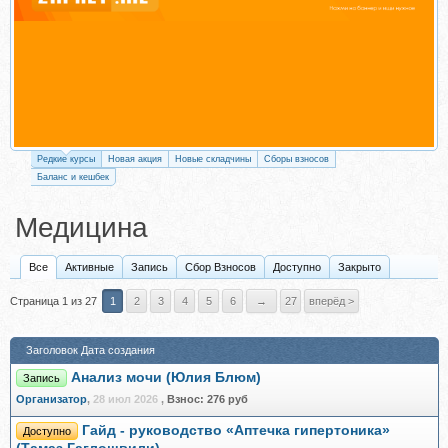
Редкие курсы
Новая акция
Новые складчины
Сборы взносов
Баланс и кешбек
Медицина
Все
Активные
Запись
Сбор Взносов
Доступно
Закрыто
Страница 1 из 27
1
2
3
4
5
6
→
27
вперёд >
Заголовок
Дата создания
Анализ мочи (Юлия Блюм)
Запись
Организатор
,
28 июл 2026
,
Взнос:
276 руб
Гайд - руководство «Аптечка гипертоника»
Доступно