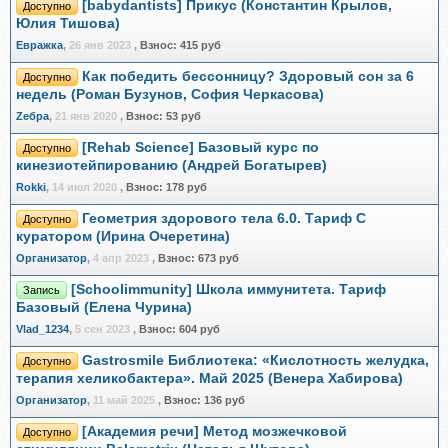
[babydantists] Прикус (Константин Крылов,
Доступно
Юлия Тишова)
Евражкa
,
26 янв 2023
,
Взнос:
415 руб
Как победить бессонницу? Здоровый сон за 6
Доступно
недель (Роман Бузунов, София Черкасова)
Zебра
,
21 янв 2020
,
Взнос:
53 руб
[Rehab Science] Базовый курс по
Доступно
кинезиотейпированию (Андрей Богатырев)
Rokki
,
14 июл 2020
,
Взнос:
178 руб
Геометрия здорового тела 6.0. Тариф С
Доступно
куратором (Ирина Очеретина)
Организатор
,
4 апр 2023
,
Взнос:
673 руб
[Schoolimmunity] Школа иммунитета. Тариф
Запись
Базовый (Елена Чурина)
Vlad_1234
,
5 сен 2023
,
Взнос:
604 руб
Gastrosmile Библиотека: «Кислотность желудка,
Доступно
терапия хеликобактера». Май 2025 (Венера Хабирова)
Организатор
,
11 май 2025
,
Взнос:
136 руб
[Академия речи] Метод мозжечковой
Доступно