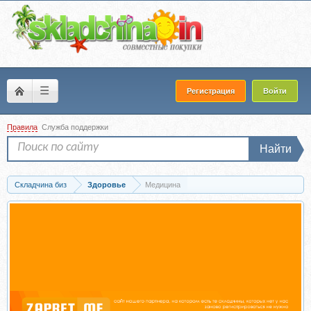
☰
Регистрация
Войти
Правила
Служба поддержки
Найти
Складчина биз
Здоровье
Медицина