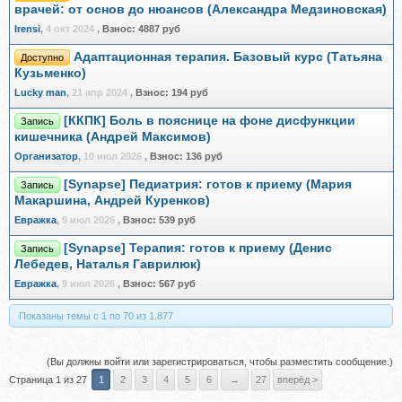
врачей: от основ до нюансов (Александра Медзиновская)
Irensi
,
4 окт 2024
,
Взнос:
4887 руб
Адаптационная терапия. Базовый курс (Татьяна
Доступно
Кузьменко)
Lucky man
,
21 апр 2024
,
Взнос:
194 руб
[ККПК] Боль в пояснице на фоне дисфункции
Запись
кишечника (Андрей Максимов)
Организатор
,
10 июл 2026
,
Взнос:
136 руб
[Synapse] Педиатрия: готов к приему (Мария
Запись
Макаршина, Андрей Куренков)
Евражкa
,
9 июл 2026
,
Взнос:
539 руб
[Synapse] Терапия: готов к приему (Денис
Запись
Лебедев, Наталья Гаврилюк)
Евражкa
,
9 июл 2026
,
Взнос:
567 руб
Показаны темы с 1 по 70 из 1.877
(Вы должны войти или зарегистрироваться, чтобы разместить сообщение.)
Страница 1 из 27
1
2
3
4
5
6
→
27
вперёд >