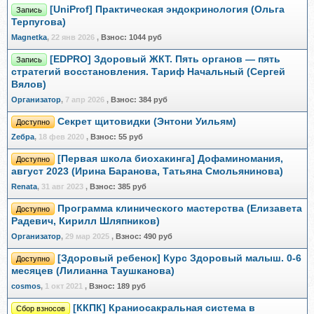
[UniProf] Практическая эндокринология (Ольга
Запись
Терпугова)
Magnetka
,
22 янв 2026
,
Взнос:
1044 руб
[EDPRO] Здоровый ЖКТ. Пять органов — пять
Запись
стратегий восстановления. Тариф Начальный (Сергей
Вялов)
Организатор
,
7 апр 2026
,
Взнос:
384 руб
Секрет щитовидки (Энтони Уильям)
Доступно
Zебра
,
18 фев 2020
,
Взнос:
55 руб
[Первая школа биохакинга] Дофаминомания,
Доступно
август 2023 (Ирина Баранова, Татьяна Смольянинова)
Renata
,
31 авг 2023
,
Взнос:
385 руб
Программа клинического мастерства (Елизавета
Доступно
Радевич, Кирилл Шляпников)
Организатор
,
29 мар 2025
,
Взнос:
490 руб
[Здоровый ребенок] Курс Здоровый малыш. 0-6
Доступно
месяцев (Лилианна Таушканова)
cosmos
,
1 окт 2021
,
Взнос:
189 руб
[ККПК] Краниосакральная система в
Сбор взносов