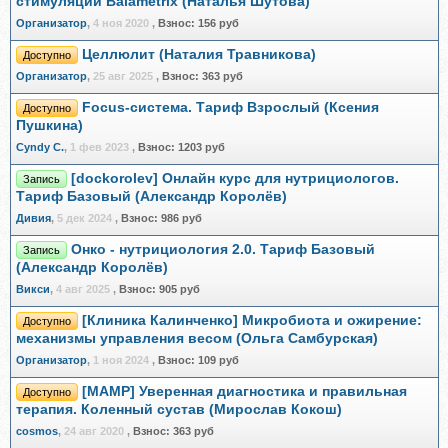
стимуляции Balametrix (Наталья Шутова)
Организатор
,
4 ноя 2020
,
Взнос:
156 руб
Целлюлит (Наталия Травникова)
Доступно
Организатор
,
25 авг 2025
,
Взнос:
363 руб
Focus-система. Тариф Взрослый (Ксения
Доступно
Пушкина)
Cyndy C.
,
1 фев 2023
,
Взнос:
1203 руб
[dockorolev] Онлайн курс для нутрициологов.
Запись
Тариф Базовый (Александр Королёв)
Дивия
,
5 дек 2024
,
Взнос:
986 руб
Онко - нутрициология 2.0. Тариф Базовый
Запись
(Александр Королёв)
Викси
,
4 авг 2025
,
Взнос:
905 руб
[Клиника Калинченко] Микробиота и ожирение:
Доступно
механизмы управления весом (Ольга Самбурская)
Организатор
,
1 ноя 2024
,
Взнос:
109 руб
[МАМР] Уверенная диагностика и правильная
Доступно
терапия. Коленный сустав (Мирослав Кокош)
cosmos
,
24 авг 2020
,
Взнос:
363 руб