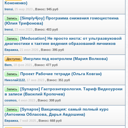
Кононенко)
Irensi
,
25 мар 2023
,
Взнос:
945 руб
[Simply4joy] Программа снижения гомоцистеина
Запись
(Юлия Трифонова)
Irensi
,
23 ноя 2023
,
Взнос:
403 руб
[Meducation] Не просто киста: от ультразвуковой
Запись
диагностики к тактике ведения образований яичников
Евражкa
,
21 июл 2026
,
Взнос:
395 руб
Инсулин под контролем (Мария Волкова)
Доступно
Bern
,
18 фев 2021
,
Взнос:
477 руб
Проект Рабочие тетради (Ольга Ковган)
Запись
Николай1122
,
17 янв 2023
,
Взнос:
351 руб
[Synapse] Гастроэнтерология. Тариф Видеоуроки
Запись
в записи (Василий Кропочев)
cosmos
,
4 июл 2023
,
Взнос:
308 руб
[Synapse] Вакцинация: самый полный курс
Запись
(Антонина Обласова, Дарья Авдошина)
Евражкa
,
7 май 2025
,
Взнос:
668 руб