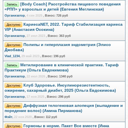
[Body Coach] Расстройства пищевого поведения
Запись
«РПП» у взрослых и детей (Евгения Меглинская)
Организатор
,
4 сен 2025
,
Взнос:
726 руб
КариесаNET, 2022. Тариф Стабилизация кариеса
Доступно
VIP (Анастасия Осокина)
Организатор
,
27 июл 2023
,
Взнос:
363 руб
Полипы и гиперплазия эндометрия (Элисо
Доступно
Джобава)
Vlad_1234
,
29 май 2023
,
Взнос:
196 руб
Метилирование в клинической практике. Тариф
Запись
Практикум (Ольга Евдокимова)
Организатор
,
22 июл 2026
,
Взнос:
1340 руб
Клуб Здоровье. Инсулинорезистентность,
Доступно
ожирение, сахарный диабет, 2025 (Ольга Евдокимова)
Организатор
,
17 ноя 2025
,
Взнос:
296 руб
Диффузная телогеновая алопеция (выпадение и
Доступно
поредение волос) (Амина Пирманова)
Фэйт
,
22 ноя 2020
,
Взнос:
112 руб
Гормоны в норме. Пакет Все вместе (Инна
Доступно