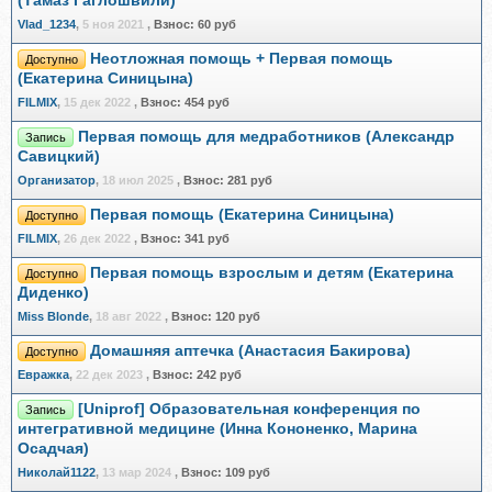
(Тамаз Гаглошвили)
Vlad_1234
,
5 ноя 2021
,
Взнос:
60 руб
Неотложная помощь + Первая помощь
Доступно
(Екатерина Синицына)
FILMIX
,
15 дек 2022
,
Взнос:
454 руб
Первая помощь для медработников (Александр
Запись
Савицкий)
Организатор
,
18 июл 2025
,
Взнос:
281 руб
Первая помощь (Екатерина Синицына)
Доступно
FILMIX
,
26 дек 2022
,
Взнос:
341 руб
Первая помощь взрослым и детям (Екатерина
Доступно
Диденко)
Miss Blonde
,
18 авг 2022
,
Взнос:
120 руб
Домашняя аптечка (Анастасия Бакирова)
Доступно
Евражкa
,
22 дек 2023
,
Взнос:
242 руб
[Uniprof] Образовательная конференция по
Запись
интегративной медицине (Инна Кононенко, Марина
Осадчая)
Николай1122
,
13 мар 2024
,
Взнос:
109 руб