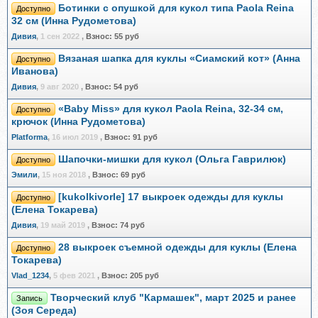
Ботинки с опушкой для кукол типа Paola Reina
Доступно
32 см (Инна Рудометова)
Дивия
,
1 сен 2022
,
Взнос:
55 руб
Вязаная шапка для куклы «Сиамский кот» (Анна
Доступно
Иванова)
Дивия
,
9 авг 2020
,
Взнос:
54 руб
«Baby Miss» для кукол Paola Reina, 32-34 см,
Доступно
крючок (Инна Рудометова)
Platforma
,
16 июл 2019
,
Взнос:
91 руб
Шапочки-мишки для кукол (Ольга Гаврилюк)
Доступно
Эмили
,
15 ноя 2018
,
Взнос:
69 руб
[kukolkivorle] 17 выкроек одежды для куклы
Доступно
(Елена Токарева)
Дивия
,
19 май 2019
,
Взнос:
74 руб
28 выкроек съемной одежды для куклы (Елена
Доступно
Токарева)
Vlad_1234
,
5 фев 2021
,
Взнос:
205 руб
Творческий клуб "Кармашек", март 2025 и ранее
Запись
(Зоя Середа)