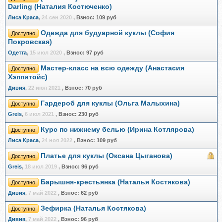
Darling (Наталия Костюченко)
Лиса Краса
,
24 сен 2020
,
Взнос:
109 руб
Одежда для будуарной куклы (София
Доступно
Покровская)
Одетта
,
15 июл 2020
,
Взнос:
97 руб
Мастер-класс на всю одежду (Анастасия
Доступно
Хэппитойс)
Дивия
,
22 июл 2021
,
Взнос:
70 руб
Гардероб для куклы (Ольга Малыхина)
Доступно
Greis
,
6 июл 2021
,
Взнос:
230 руб
Курс по нижнему белью (Ирина Котлярова)
Доступно
Лиса Краса
,
24 ноя 2022
,
Взнос:
109 руб
Платье для куклы (Оксана Цыганова)
Доступно
Greis
,
18 июл 2019
,
Взнос:
96 руб
Барышня-крестьянка (Наталья Костякова)
Доступно
Дивия
,
7 май 2022
,
Взнос:
62 руб
Зефирка (Наталья Костякова)
Доступно
Дивия
,
7 май 2022
,
Взнос:
96 руб