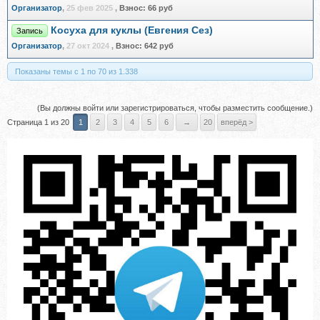
Организатор
,
25 фев 2025
,
Взнос:
66 руб
Косуха для куклы (Евгения Сез)
Запись
Организатор
,
27 окт 2024
,
Взнос:
642 руб
Показаны темы с 1 по 70 из 1.338
(Вы должны войти или зарегистрироваться, чтобы разместить сообщение.)
Страница 1 из 20
1
2
3
4
5
6
→
20
вперёд >