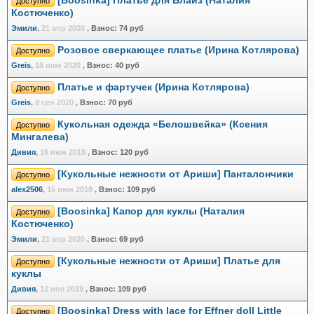
[Boosinka] Платье для Блайз (Наталия
Доступно
Костюченко)
Эмили
,
21 апр 2020
,
Взнос:
74 руб
Розовое сверкающее платье (Ирина Котлярова)
Доступно
Greis
,
18 июн 2020
,
Взнос:
40 руб
Платье и фартучек (Ирина Котлярова)
Доступно
Greis
,
8 сен 2020
,
Взнос:
70 руб
Кукольная одежда «Белошвейка» (Ксения
Доступно
Мингалева)
Дивия
,
16 июн 2018
,
Взнос:
120 руб
[Кукольные нежности от Ариши] Панталончики
Доступно
alex2506
,
15 июн 2018
,
Взнос:
109 руб
[Boosinka] Капор для куклы (Наталия
Доступно
Костюченко)
Эмили
,
21 апр 2020
,
Взнос:
69 руб
[Кукольные нежности от Ариши] Платье для
Доступно
куклы
Дивия
,
12 ноя 2019
,
Взнос:
109 руб
[Boosinka] Dress with lace for Effner doll Little
Доступно