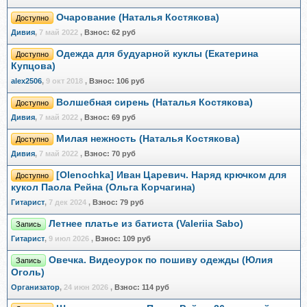
Очарование (Наталья Костякова)
Доступно
Дивия
,
7 май 2022
,
Взнос:
62 руб
Одежда для будуарной куклы (Екатерина
Доступно
Купцова)
alex2506
,
9 окт 2018
,
Взнос:
106 руб
Волшебная сирень (Наталья Костякова)
Доступно
Дивия
,
7 май 2022
,
Взнос:
69 руб
Милая нежность (Наталья Костякова)
Доступно
Дивия
,
7 май 2022
,
Взнос:
70 руб
[Olenochka] Иван Царевич. Наряд крючком для
Доступно
кукол Паола Рейна (Ольга Корчагина)
Гитарист
,
7 дек 2024
,
Взнос:
79 руб
Летнее платье из батиста (Valeriia Sabo)
Запись
Гитарист
,
9 июл 2026
,
Взнос:
109 руб
Овечка. Видеоурок по пошиву одежды (Юлия
Запись
Оголь)
Организатор
,
24 июн 2026
,
Взнос:
114 руб