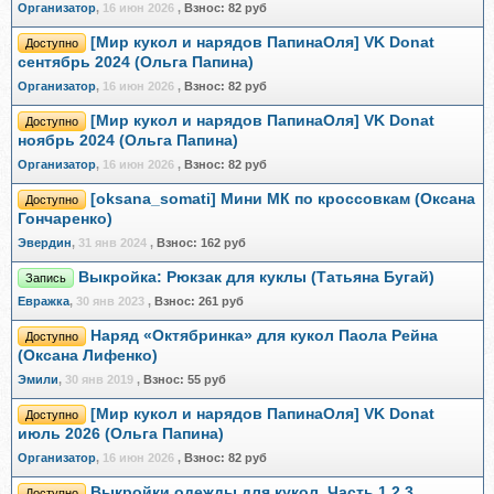
Организатор
,
16 июн 2026
,
Взнос:
82 руб
[Мир кукол и нарядов ПапинаОля] VK Donat
Доступно
сентябрь 2024 (Ольга Папина)
Организатор
,
16 июн 2026
,
Взнос:
82 руб
[Мир кукол и нарядов ПапинаОля] VK Donat
Доступно
ноябрь 2024 (Ольга Папина)
Организатор
,
16 июн 2026
,
Взнос:
82 руб
[oksana_somati] Мини МК по кроссовкам (Оксана
Доступно
Гончаренко)
Эвердин
,
31 янв 2024
,
Взнос:
162 руб
Выкройка: Рюкзак для куклы (Татьяна Бугай)
Запись
Евражкa
,
30 янв 2023
,
Взнос:
261 руб
Наряд «Октябринка» для кукол Паола Рейна
Доступно
(Оксана Лифенко)
Эмили
,
30 янв 2019
,
Взнос:
55 руб
[Мир кукол и нарядов ПапинаОля] VK Donat
Доступно
июль 2026 (Ольга Папина)
Организатор
,
16 июн 2026
,
Взнос:
82 руб
Выкройки одежды для кукол. Часть 1,2,3
Доступно