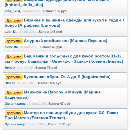
(knitted_dolls_ulia)
Vlad_1234
,
24 июл 2021
,
Взнос:
136 руб
Вязание и вышивка одежды для кукол и тедди +
Доступно
бонус (Аграфена Климова)
Ledi_DI
,
17 янв 2021
,
Взнос:
145 руб
Ажурный комбинезон (Милана Якушина)
Доступно
alex2506
,
26 май 2021
,
Взнос:
40 руб
Башмачки в гольфиках для кукол ростом 31-32
Доступно
см + бонус башмачки «Овечка», «Зайка» (Ксения Ливель)
Эмили
,
2 окт 2019
,
Взнос:
73 руб
Кукольная обувь От А до Я (kogaizamsha)
Доступно
Эмили
,
31 мар 2020
,
Взнос:
165 руб
Маркиза на Паолок и Минуш (Марина
Доступно
Кащенкова)
Организатор
,
18 фев 2026
,
Взнос:
47 руб
Мастер по пошиву обуви для кукол 3.0. Пакет
Доступно
Про Мастер (Евгения Теплая)
Организатор
,
15 май 2022
,
Взнос:
812 руб