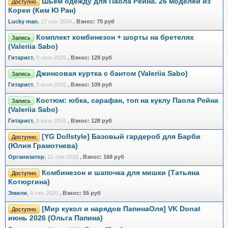
Шьем одежду для Паола Рейна. 26 моделей из
Доступно
Кореи (Ким Ю Ран)
Lucky man
,
17 сен 2024
,
Взнос:
79 руб
Комплект комбинезон + шорты на бретелях
Запись
(Valeriia Sabo)
Гитарист
,
9 июл 2026
,
Взнос:
128 руб
Джинсовая куртка с бантом (Valeriia Sabo)
Запись
Гитарист
,
9 июл 2026
,
Взнос:
109 руб
Костюм: юбка, сарафан, топ на куклу Паола Рейна
Запись
(Valeriia Sabo)
Гитарист
,
9 июл 2026
,
Взнос:
128 руб
[YG Dollstyle] Базовый гардероб для Барби
Доступно
(Юлия Грамотнева)
Организатор
,
12 сен 2022
,
Взнос:
168 руб
Комбинезон и шапочка для мишки (Татьяна
Доступно
Котюргина)
Эмили
,
4 сен 2020
,
Взнос:
55 руб
[Мир кукол и нарядов ПапинаОля] VK Donat
Доступно
июнь 2026 (Ольга Папина)