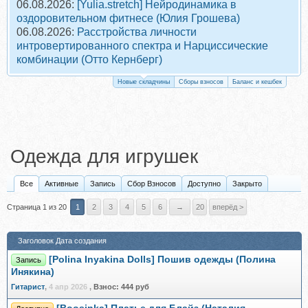
06.08.2026:
[Yulia.stretch] Нейродинамика в
оздоровительном фитнесе (Юлия Грошева)
06.08.2026:
Расстройства личности
интровертированного спектра и Нарциссические
комбинации (Отто Кернберг)
Новые складчины
Сборы взносов
Баланс и кешбек
Одежда для игрушек
Все
Активные
Запись
Сбор Взносов
Доступно
Закрыто
Страница 1 из 20
1
2
3
4
5
6
→
20
вперёд >
Заголовок
Дата создания
[Polina Inyakina Dolls] Пошив одежды (Полина
Запись
Инякина)
Гитарист
,
4 апр 2026
,
Взнос:
444 руб