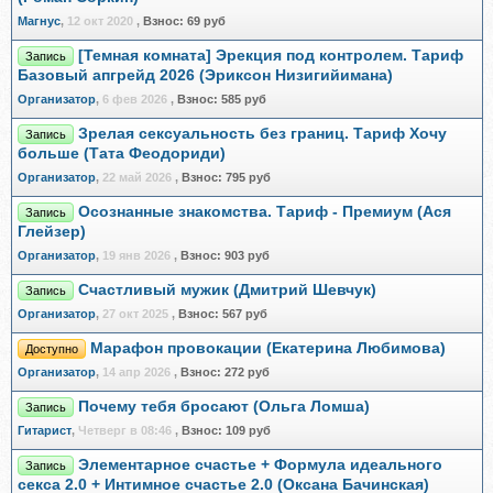
Магнус
,
12 окт 2020
,
Взнос:
69 руб
[Темная комната] Эрекция под контролем. Тариф
Запись
Базовый апгрейд 2026 (Эриксон Низигийимана)
Организатор
,
6 фев 2026
,
Взнос:
585 руб
Зрелая сексуальность без границ. Тариф Хочу
Запись
больше (Тата Феодориди)
Организатор
,
22 май 2026
,
Взнос:
795 руб
Осознанные знакомства. Тариф - Премиум (Ася
Запись
Глейзер)
Организатор
,
19 янв 2026
,
Взнос:
903 руб
Счастливый мужик (Дмитрий Шевчук)
Запись
Организатор
,
27 окт 2025
,
Взнос:
567 руб
Марафон провокации (Екатерина Любимова)
Доступно
Организатор
,
14 апр 2026
,
Взнос:
272 руб
Почему тебя бросают (Ольга Ломша)
Запись
Гитарист
,
Четверг в 08:46
,
Взнос:
109 руб
Элементарное счастье + Формула идеального
Запись
секса 2.0 + Интимное счастье 2.0 (Оксана Бачинская)