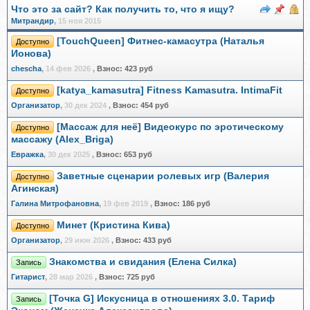
Что это за сайт? Как получить то, что я ищу?
Митрандир
,
15 ноя 2015
[TouchQueen] Фитнес-камасутра (Наталья
Доступно
Ионова)
chescha
,
14 фев 2026
,
Взнос:
423 руб
[katya_kamasutra] Fitness Kamasutra. IntimaFit
Доступно
Организатор
,
30 дек 2024
,
Взнос:
454 руб
[Массаж для неё] Видеокурс по эротическому
Доступно
массажу (Alex_Briga)
Евражкa
,
30 дек 2025
,
Взнос:
653 руб
Заветные сценарии ролевых игр (Валерия
Доступно
Агинская)
Галина Митрофановна
,
19 фев 2019
,
Взнос:
186 руб
Минет (Кристина Кива)
Доступно
Организатор
,
29 июн 2026
,
Взнос:
433 руб
Знакомства и свидания (Елена Силка)
Запись
Гитарист
,
28 мар 2026
,
Взнос:
725 руб
[Точка G] Искусница в отношениях 3.0. Тариф
Запись