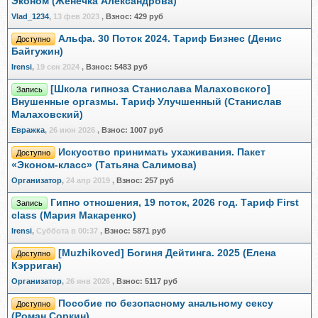
Эконом (Женечка Александрова)
Vlad_1234
,
13 фев 2023
,
Взнос:
429 руб
Альфа. 30 Поток 2024. Тариф Бизнес (Денис
Доступно
Байгужин)
Irensi
,
19 сен 2024
,
Взнос:
5483 руб
[Школа гипноза Станислава Малаховского]
Запись
Внушенные оргазмы. Тариф Улучшенный (Станислав
Малаховский)
Евражкa
,
26 июн 2026
,
Взнос:
1007 руб
Искусство принимать ухаживания. Пакет
Доступно
«Эконом-класс» (Татьяна Салимова)
Организатор
,
24 апр 2019
,
Взнос:
257 руб
Гипно отношения, 19 поток, 2026 год. Тариф First
Запись
class (Мария Макаренко)
Irensi
,
Суббота в 00:37
,
Взнос:
5871 руб
[Muzhikoved] Богиня Дейтинга. 2025 (Елена
Доступно
Кэрриган)
Организатор
,
26 янв 2026
,
Взнос:
5117 руб
Пособие по безопасному анальному сексу
Доступно
(Роман Соркин)