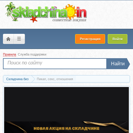
☰
Регистрация
Войти
Правила
Служба поддержки
Найти
Складчина биз
Пикап, секс, отношения