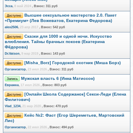
Эсса
,
8 май 2024
,
Взнос:
311 руб
Высшее сексуальное мастерство 2.0. Пакет
Доступно
«Премиум» (Лев Вожеватов, Екатерина Федорова)
alex2506
,
23 апр 2017
,
Взнос:
542 руб
Сказки для 1000 и одной ночи. Искусство
Доступно
влюбления. Тайны брачных покоев (Екатерина
Фёдорова)
Dr.Vatson
,
9 мар 2019
,
Взнос:
143 руб
[Misha_Borz] Городской охотник (Миша Борз)
Доступно
Организатор
,
23 июл 2026
,
Взнос:
311 руб
Мужская власть 6 (Инна Матиссон)
Запись
Евражкa
,
17 июл 2026
,
Взнос:
803 руб
[Онлайн Школа Содержанок] Секси-Леди (Елена
Доступно
Филитович)
Vlad_1234
,
21 мар 2020
,
Взнос:
470 руб
Кейс №2: Фаст (Егор Шереметьев, Мартовский
Доступно
Лис)
Организатор
,
22 июл 2026
,
Взнос:
494 руб