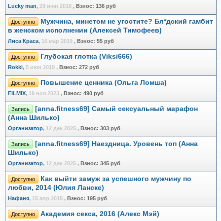
Lucky man
,
29 июн 2018
,
Взнос:
136 руб
Мужчина, минетом не угостите? Бл*дский гамбит
Доступно
в женском исполнении (Алексей Тимофеев)
Лиса Краса
,
16 мар 2019
,
Взнос:
55 руб
Глубокая глотка (Viksi666)
Доступно
Rokki
,
5 июн 2019
,
Взнос:
272 руб
Повышение ценника (Ольга Ломша)
Доступно
FILMIX
,
19 ноя 2023
,
Взнос:
490 руб
[anna.fitness69] Самый сексуальный марафон
Запись
(Анна Шилько)
Организатор
,
12 дек 2025
,
Взнос:
303 руб
[anna.fitness69] Наездница. Уровень топ (Анна
Запись
Шилько)
Организатор
,
12 дек 2025
,
Взнос:
345 руб
Как выйти замуж за успешного мужчину по
Доступно
любви, 2014 (Юлия Ланске)
Нафаня
,
15 апр 2015
,
Взнос:
195 руб
Академия секса, 2016 (Алекс Мэй)
Доступно