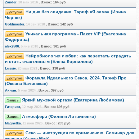
Zander
,
20 май 2016
,
Взнос:
164 руб
Ни дня без свидания. Тариф «Я сама» (Ирина
Доступно
Черняк)
Goldmaster
,
14 сен 2018
,
Взнос:
142 руб
Уникальная программа - Пакет VIP (Екатерина
Доступно
Федорова)
alex2506
,
5 янв 2018
,
Взнос:
361 руб
Нейробиология любви: как перестать страдать
Доступно
и стать счастливым (Елена Корнилова)
Lussie
,
20 май 2021
,
Взнос:
136 руб
Формула Идеального Секса, 2024. Тариф Про
Доступно
(Оксана Бачинская)
Айлин
,
5 май 2024
,
Взнос:
397 руб
Яркий мужской оргазм (Екатерина Любимова)
Запись
Гитарист
,
12 мар 2026
,
Взнос:
696 руб
Атмосфера (Филипп Литвиненко)
Запись
Magnetka
,
11 июн 2026
,
Взнос:
283 руб
Секс — инструкция по применению. Семинар для
Доступно
женщин (Алекс Мэй)