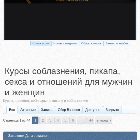
Новая акция
Новые складчины
Сборы взносов
Баланс и кешбек
Курсы соблазнения, пикапа,
секса и отношений для мужчин
и женщин
Курсы, тренинги, вебинары по пикапу и соблазнению
Все
Активные
Запись
Сбор Взносов
Доступно
Закрыто
Страница 1 из 44
1
2
3
4
5
6
→
44
вперёд >
Заголовок
Дата создания