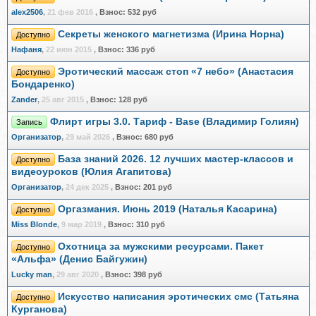
alex2506
,
21 фев 2016
,
Взнос:
532 руб
Секреты женского магнетизма (Ирина Норна)
Доступно
Нафаня
,
22 июн 2015
,
Взнос:
336 руб
Эротический массаж стоп «7 небо» (Анастасия
Доступно
Бондаренко)
Zander
,
25 авг 2015
,
Взнос:
128 руб
Флирт игры 3.0. Тариф - Base (Владимир Голиян)
Запись
Организатор
,
29 май 2026
,
Взнос:
680 руб
База знаний 2026. 12 лучших мастер-классов и
Доступно
видеоуроков (Юлия Агапитова)
Организатор
,
24 дек 2025
,
Взнос:
201 руб
Оргазмания. Июнь 2019 (Наталья Касарина)
Доступно
Miss Blonde
,
9 мар 2019
,
Взнос:
310 руб
Охотница за мужскими ресурсами. Пакет
Доступно
«Альфа» (Денис Байгужин)
Lucky man
,
29 авг 2020
,
Взнос:
398 руб
Искусство написания эротических смс (Татьяна
Доступно
Курганова)