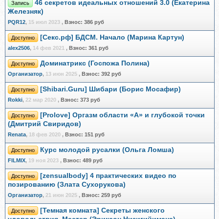
46 секретов идеальных отношений 3.0 (Екатерина
Запись
Железняк)
PQR12
,
15 июл 2023
,
Взнос:
386 руб
[Секс.рф] БДСМ. Начало (Марина Картун)
Доступно
alex2506
,
14 фев 2021
,
Взнос:
361 руб
Доминатрикс (Госпожа Полина)
Доступно
Организатор
,
13 июн 2025
,
Взнос:
392 руб
[Shibari.Guru] Шибари (Борис Мосафир)
Доступно
Rokki
,
22 мар 2020
,
Взнос:
373 руб
[Prolove] Оргазм области «A» и глубокой точки
Доступно
(Дмитрий Свиридов)
Renata
,
18 фев 2020
,
Взнос:
151 руб
Курс молодой русалки (Ольга Ломша)
Доступно
FILMIX
,
19 ноя 2023
,
Взнос:
489 руб
[zensualbody] 4 практических видео по
Доступно
позированию (Злата Сухорукова)
Организатор
,
21 июн 2025
,
Взнос:
259 руб
[Темная комната] Секреты женского
Доступно