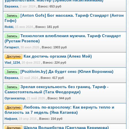
удовольствия. Мастер (Эриксон Низигийимана)
Евражкa
,
2 авг 2024
,
Взнос:
653 руб
[Anton Gofs] Бог массажа. Тариф Стандарт (Антон
Запись
Гофс)
Rokki
,
15 янв 2024
,
Взнос:
181 руб
Технология влюбления мужчин. Тариф Стандарт
Запись
(Рустам Резепов)
Гитарист
,
30 июл 2026
,
Взнос:
1903 руб
Как достичь оргазма (Алекс Мэй)
Доступно
Vlad_1234
,
20 фев 2022
,
Взнос:
224 руб
[Pozitivim.by] Да будет секс (Юлия Воронина)
Запись
Евражкa
,
22 май 2024
,
Взнос:
417 руб
Зрелая сексуальность без границ. Тариф -
Запись
Самостоятельный (Тата Феодориди)
Организатор
,
21 май 2026
,
Взнос:
944 руб
Любовь по-взрослому: Как вернуть тепло и
Доступно
близость за 7 недель (Яна Катаева)
Нафаня
,
19 апр 2016
,
Взнос:
154 руб
Школа Волшебства (Светлана Керимова)
Доступно