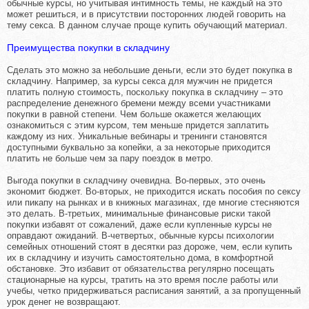
обычные курсы, но учитывая интимность темы, не каждый на это
может решиться, и в присутствии посторонних людей говорить на
тему секса. В данном случае проще купить обучающий материал.
Преимущества покупки в складчину
Сделать это можно за небольшие деньги, если это будет покупка в
складчину. Например, за курсы секса для мужчин не придется
платить полную стоимость, поскольку покупка в складчину – это
распределение денежного бремени между всеми участниками
покупки в равной степени. Чем больше окажется желающих
ознакомиться с этим курсом, тем меньше придется заплатить
каждому из них. Уникальные вебинары и тренинги становятся
доступными буквально за копейки, а за некоторые приходится
платить не больше чем за пару поездок в метро.
Выгода покупки в складчину очевидна. Во-первых, это очень
экономит бюджет. Во-вторых, не приходится искать пособия по сексу
или пикапу на рынках и в книжных магазинах, где многие стесняются
это делать. В-третьих, минимальные финансовые риски такой
покупки избавят от сожалений, даже если купленные курсы не
оправдают ожиданий. В-четвертых, обычные курсы психологии
семейных отношений стоят в десятки раз дороже, чем, если купить
их в складчину и изучить самостоятельно дома, в комфортной
обстановке. Это избавит от обязательства регулярно посещать
стационарные на курсы, тратить на это время после работы или
учебы, четко придерживаться расписания занятий, а за пропущенный
урок денег не возвращают.