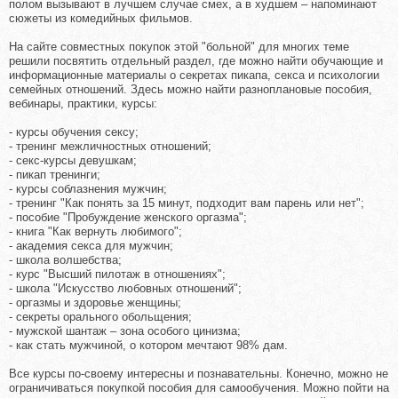
полом вызывают в лучшем случае смех, а в худшем – напоминают
сюжеты из комедийных фильмов.
На сайте совместных покупок этой "больной" для многих теме
решили посвятить отдельный раздел, где можно найти обучающие и
информационные материалы о секретах пикапа, секса и психологии
семейных отношений. Здесь можно найти разноплановые пособия,
вебинары, практики, курсы:
- курсы обучения сексу;
- тренинг межличностных отношений;
- секс-курсы девушкам;
- пикап тренинги;
- курсы соблазнения мужчин;
- тренинг "Как понять за 15 минут, подходит вам парень или нет";
- пособие "Пробуждение женского оргазма";
- книга "Как вернуть любимого";
- академия секса для мужчин;
- школа волшебства;
- курс "Высший пилотаж в отношениях";
- школа "Искусство любовных отношений";
- оргазмы и здоровье женщины;
- секреты орального обольщения;
- мужской шантаж – зона особого цинизма;
- как стать мужчиной, о котором мечтают 98% дам.
Все курсы по-своему интересны и познавательны. Конечно, можно не
ограничиваться покупкой пособия для самообучения. Можно пойти на