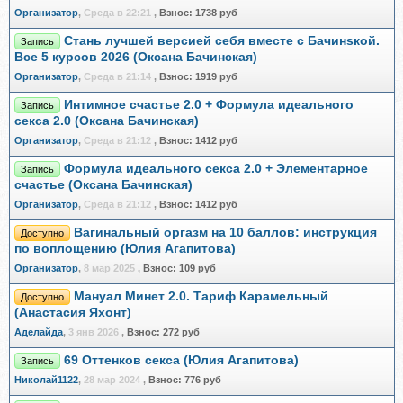
Организатор
,
Среда в 22:21
,
Взнос:
1738 руб
Стань лучшей версией себя вместе с Бачинsкой.
Запись
Все 5 курсов 2026 (Оксана Бачинская)
Организатор
,
Среда в 21:14
,
Взнос:
1919 руб
Интимное счастье 2.0 + Формула идеального
Запись
секса 2.0 (Оксана Бачинская)
Организатор
,
Среда в 21:12
,
Взнос:
1412 руб
Формула идеального секса 2.0 + Элементарное
Запись
счастье (Оксана Бачинская)
Организатор
,
Среда в 21:12
,
Взнос:
1412 руб
Вагинальный оргазм на 10 баллов: инструкция
Доступно
по воплощению (Юлия Агапитова)
Организатор
,
8 мар 2025
,
Взнос:
109 руб
Мануал Минет 2.0. Тариф Карамельный
Доступно
(Анастасия Яхонт)
Аделайда
,
3 янв 2026
,
Взнос:
272 руб
69 Оттенков секса (Юлия Агапитова)
Запись
Николай1122
,
28 мар 2024
,
Взнос:
776 руб