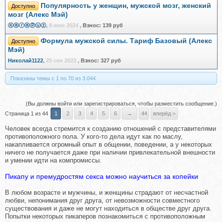
Популярность у женщин, мужской мозг, женский
Доступно
мозг (Алекс Мэй)
Ⓚⓐⓡⓐⓟⓤⓩ
,
8 июн 2024
,
Взнос:
139 руб
Формула мужской силы. Тариф Базовый (Алекс
Доступно
Мэй)
Николай1122
,
25 сен 2022
,
Взнос:
327 руб
Показаны темы с 1 по 70 из 3.044
(Вы должны войти или зарегистрироваться, чтобы разместить сообщение.)
Страница 1 из 44
1
2
3
4
5
6
→
44
вперёд >
Человек всегда стремится к созданию отношений с представителями
противоположного пола. У кого-то дела идут как по маслу,
накапливается огромный опыт в общении, поведении, а у некоторых
ничего не получается даже при наличии привлекательной внешности
и умении идти на компромиссы.
Пикапу и премудростям секса можно научиться за копейки
В любом возрасте и мужчины, и женщины страдают от несчастной
любви, непонимания друг друга, от невозможности совместного
существования и даже не могут находиться в обществе друг друга.
Попытки некоторых пикаперов познакомиться с противоположным