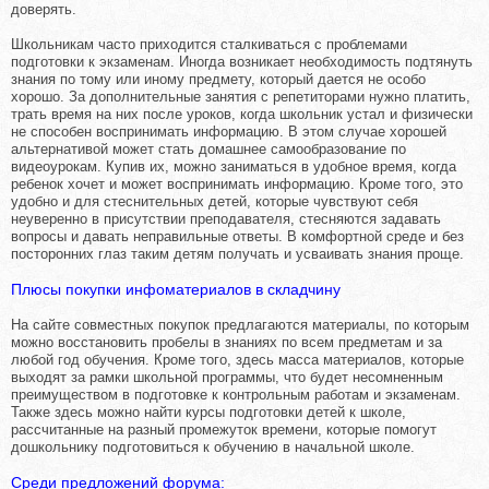
доверять.
Школьникам часто приходится сталкиваться с проблемами
подготовки к экзаменам. Иногда возникает необходимость подтянуть
знания по тому или иному предмету, который дается не особо
хорошо. За дополнительные занятия с репетиторами нужно платить,
трать время на них после уроков, когда школьник устал и физически
не способен воспринимать информацию. В этом случае хорошей
альтернативой может стать домашнее самообразование по
видеоурокам. Купив их, можно заниматься в удобное время, когда
ребенок хочет и может воспринимать информацию. Кроме того, это
удобно и для стеснительных детей, которые чувствуют себя
неуверенно в присутствии преподавателя, стесняются задавать
вопросы и давать неправильные ответы. В комфортной среде и без
посторонних глаз таким детям получать и усваивать знания проще.
Плюсы покупки инфоматериалов в складчину
На сайте совместных покупок предлагаются материалы, по которым
можно восстановить пробелы в знаниях по всем предметам и за
любой год обучения. Кроме того, здесь масса материалов, которые
выходят за рамки школьной программы, что будет несомненным
преимуществом в подготовке к контрольным работам и экзаменам.
Также здесь можно найти курсы подготовки детей к школе,
рассчитанные на разный промежуток времени, которые помогут
дошкольнику подготовиться к обучению в начальной школе.
Среди предложений форума: