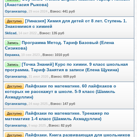
(Анастасия Рыкова)
Организатор
,
29 ноя 2024
,
Взнос:
441 руб
[Умназия] Химия для детей от 8 лет. Ступень 1.
Доступно
Знакомимся с химией
Sklizad
,
14 окт 2022
,
Взнос:
135 руб
Программа Метод. Тариф Базовый (Елена
Запись
Сизикова)
Евражкa
,
10 сен 2023
,
Взнос:
1010 руб
[Точка Знаний] Курс по химии. 9 класс школьная
Запись
программа. Тариф Занятия в записи (Елена Щукина)
Организатор
,
31 июл 2026
,
Взнос:
609 руб
Лайфхаки по математике. 60 лайфхаков о
Доступно
которых не расскажут в школе. 5-9 класс (Шамиль
Ахмадуллин)
Организатор
,
24 мар 2025
,
Взнос:
147 руб
Лайфхаки по математике. Тренажер по
Доступно
математике 1-4 класс (Шамиль Ахмадуллин)
Организатор
,
9 мар 2025
,
Взнос:
82 руб
Лайфхаки. Книга развивающая для школьников
Доступно