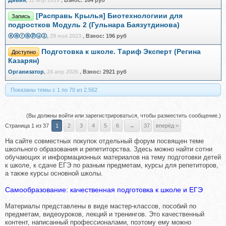
Дивия
,
11 апр 2019
,
Взнос:
164 руб
[Расправь Крылья] Биотехнологиии для
Запись
подростков Модуль 2 (Гульнара Баязутдинова)
Ⓚⓐⓡⓐⓟⓤⓩ
,
29 ноя 2023
,
Взнос:
196 руб
Подготовка к школе. Тариф Эксперт (Регина
Доступно
Казарян)
Организатор
,
24 апр 2026
,
Взнос:
2921 руб
Показаны темы с 1 по 70 из 2.562
(Вы должны войти или зарегистрироваться, чтобы разместить сообщение.)
Страница 1 из 37
1
2
3
4
5
6
→
37
вперёд >
На сайте совместных покупок отдельный форум посвящен теме
школьного образования и репетиторства. Здесь можно найти сотни
обучающих и информационных материалов на тему подготовки детей
к школе, к сдаче ЕГЭ по разным предметам, курсы для репетиторов,
а также курсы основной школы.
Самообразование: качественная подготовка к школе и ЕГЭ
Материалы представлены в виде мастер-классов, пособий по
предметам, видеоуроков, лекций и тренингов. Это качественный
контент, написанный профессионалами, поэтому ему можно