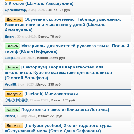
5-8 класс (Шамиль Ахмадуллин)
Организатор
,
9 мар 2025
,
Взнос:
97 руб
Обучение скорочтению. Таблица умножения.
Доступно
Развитие логики и мышления у детей (Шамиль
Ахмадуллин)
Дивия
,
30 апр 2016
,
Взнос:
78 руб
Материалы для учителей русского языка. Полный
Запись
тариф (Юлия Нефедова)
Zебра
,
25 авг 2023
,
Взнос:
14566 руб
[Лекториум] Теория вероятностей для
Запись
школьников. Курс по математике для школьников
(Георгий Вольфсон)
Veda88
,
5 окт 2023
,
Взнос:
139 руб
[likelook] Мнемокарточки
Доступно
Ⓚⓐⓡⓐⓟⓤⓩ
,
12 янв 2022
,
Взнос:
139 руб
Подготовка к школе (Елизавета Логвина)
Запись
Викси
,
19 апр 2024
,
Взнос:
220 руб
[hurlyburlyschool] 2 блок годового курса
Доступно
«Окружающий мир» (Оля и Даша Сафоновы)