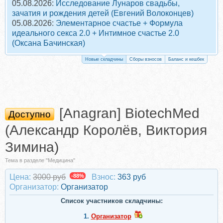
05.08.2026:
Исследование Лунаров свадьбы,
зачатия и рождения детей (Евгений Волоконцев)
05.08.2026:
Элементарное счастье + Формула
идеального секса 2.0 + Интимное счастье 2.0
(Оксана Бачинская)
Новые складчины
Сборы взносов
Баланс и кешбек
[Anagran] BiotechMed
Доступно
(Александр Королёв, Виктория
Зимина)
Тема в разделе "Медицина"
Цена:
3000 руб
-88%
Взнос:
363 руб
Организатор:
Организатор
Список участников складчины:
1.
Организатор