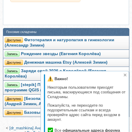
Похожие складчины
Фитотерапия и натуропатия в гинекологии
Доступно
(Александр Зимин)
Рождение звезды (Евгения Королёва)
Запись
Денежная машина Etsy (Алексей Зимин)
Доступно
Заряди свой 2026 с Королёвой (Евгения
Запись
Королёва)
Важно!
[stepik] Программирование на Python в
Запись
Некоторым пользователям приходят
программе QGIS (Александр Королёв)
письма, маскирующиеся под сообщения от
Складчины.
[Безопасная Среда] Пробивы и сборы справок
Доступно
(Андрей Зимин, Александр Фролов)
Пожалуйста, не переходите по
подозрительным ссылкам и всегда
Базовый поварской курс, 2017 (Алексей Зимин)
Доступно
проверяйте адрес сайта перед входом в
аккаунт.
<
[dr_mashkina] Анализы, витамины и минералы (Ксения Машкина)
Все
официальные адреса форума