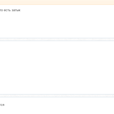
то есть затык
тся