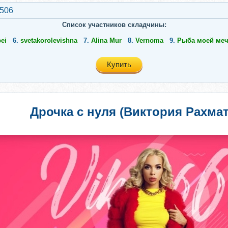
2506
Список участников складчины:
ei
6.
svetakorolevishna
7.
Alina Mur
8.
Vernoma
9.
Рыба моей ме
Купить
Дрочка с нуля (Виктория Рахма