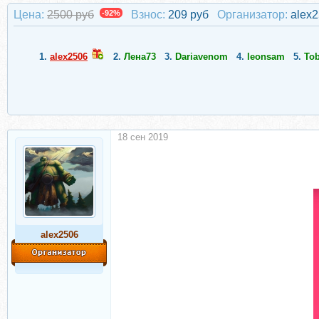
Цена:
2500 руб
-92%
Взнос:
209 руб
Организатор:
alex
1.
alex2506
2.
Лена73
3.
Dariavenom
4.
leonsam
5.
Tob
18 сен 2019
alex2506