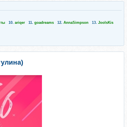
чты
10.
ariqer
11.
goadreams
12.
AnnaSimpson
13.
JoolsKis
тулина)