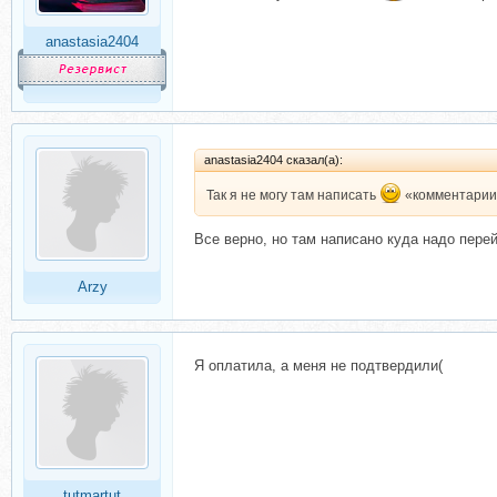
anastasia2404
anastasia2404 сказал(а):
Так я не могу там написать
«комментарии
Все верно, но там написано куда надо пере
Arzy
Я оплатила, а меня не подтвердили(
tutmartut