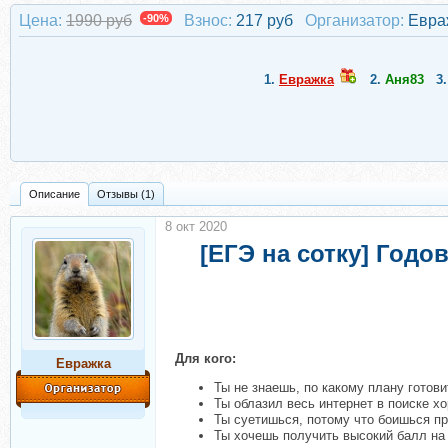
Цена:
1990 руб
-90%
Взнос:
217 руб
Организатор:
Евра
1.
Евражкa
2.
Аня83
3
Описание
Отзывы (1)
8 окт 2020
[ЕГЭ на сотку] Годо
Для кого:
Евражкa
Ты не знаешь, по какому плану готови
Ты облазил весь интернет в поиске х
Ты суетишься, потому что боишься п
Ты хочешь получить высокий балл на