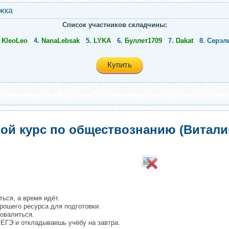
жкa
Список участников складчины:
.
KleoLeo
4.
NanaLebsak
5.
LYKA
6.
Буллет1709
7.
Dakat
8.
Серэл
Купить
вой курс по обществознанию (Витали
ться, а время идёт.
орошего ресурса для подготовки.
ровалиться.
 ЕГЭ и откладываешь учёбу на завтра.