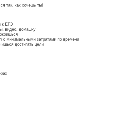
ся так, как хочешь ты!
 к ЕГЭ
ы, видео, домашку
покоишься
л с минимальными затратами по времени
чишься достигать цели
ерах