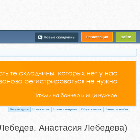
Регистрация
Войти
Новые складчины
Редкие курсы
Новая акция
Новые складчины
Сборы взносов
Баланс и кешбек
 Лебедев, Анастасия Лебедева)