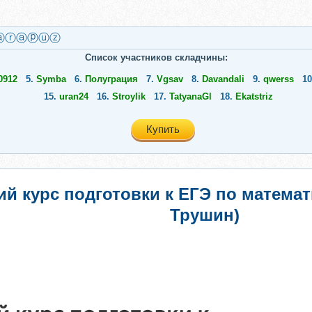
ⓐⓡⓐⓟⓤⓩ
Список участников складчины:
0912
5.
Symba
6.
Полуграция
7.
Vgsav
8.
Davandali
9.
qwerss
1
15.
uran24
16.
Stroylik
17.
TatyanaGl
18.
Ekatstriz
Купить
 курс подготовки к ЕГЭ по математик
Трушин)