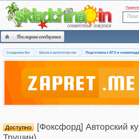
Правил
Последние сообщения
Складчина биз
Школа и репетиторство
Подготовка к ЕГЭ и олимпиад
[Фоксфорд] Авторский ку
Доступно
Трушин)