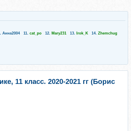
0.
Анна2004
11.
cat_po
12.
Mary231
13.
Irok_K
14.
Zhemchug
е, 11 класс. 2020-2021 гг (Борис