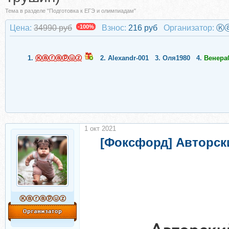
Тема в разделе "Подготовка к ЕГЭ и олимпиадам"
Цена:
34990 руб
-100%
Взнос:
216 руб
Организатор:
Ⓚ
1.
Ⓚⓐⓡⓐⓟⓤⓩ
2.
Alexandr-001
3.
Оля1980
4.
Венера
1 окт 2021
[Фоксфорд] Авторский
Ⓚⓐⓡⓐⓟⓤⓩ