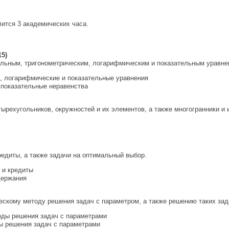
лится 3 академических часа.
15)
льным, тригонометрическим, логарифмическим и показательным уравне
, логарифмические и показательные уравнения
показательные неравенства
ырехугольников, окружностей и их элементов, а также многогранники и и
редиты, а также задачи на оптимальный выбор.
 и кредиты
держания
скому методу решения задач с параметром, а также решению таких за
оды решения задач с параметрами
ы решения задач с параметрами