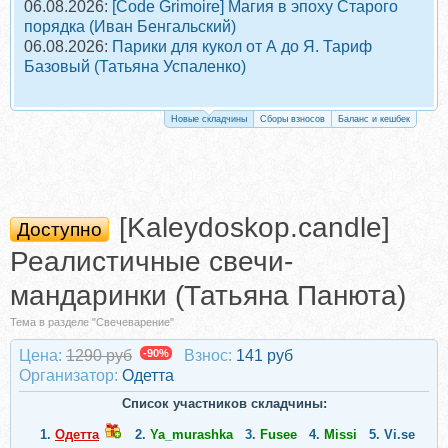
06.08.2026:
[Code Grimoire] Магия в эпоху Старого
порядка (Иван Бенгальский)
06.08.2026:
Парики для кукол от А до Я. Тариф
Базовый (Татьяна Успаленко)
Новые складчины
Сборы взносов
Баланс и кешбек
[Kaleydoskop.candle]
Доступно
Реалистичные свечи-
мандаринки (Татьяна Панюта)
Тема в разделе "Свечеварение"
Цена:
1290 руб
-90%
Взнос:
141 руб
Организатор:
Одетта
Список участников складчины:
1.
Одетта
2.
Ya_murashka
3.
Fusee
4.
Missi
5.
Vi.se