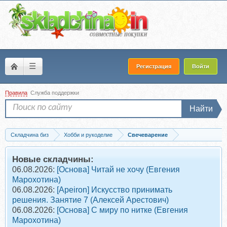
☰
Регистрация
Войти
Правила
Служба поддержки
Найти
Складчина биз
Хобби и рукоделие
Свечеварение
Скачать [Kaleydoskop.candle] Реалистичные свечи-мандаринки (Татьяна Панюта)
Новые складчины:
06.08.2026:
[Основа] Читай не хочу (Евгения
Марохотина)
06.08.2026:
[Apeiron] Искусство принимать
решения. Занятие 7 (Алексей Арестович)
06.08.2026:
[Основа] С миру по нитке (Евгения
Марохотина)