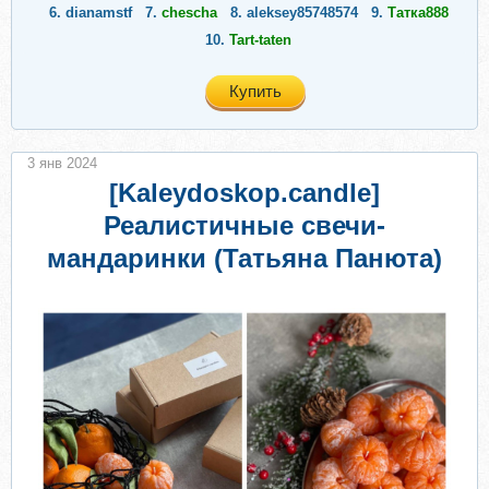
6.
dianamstf
7.
chescha
8.
aleksey85748574
9.
Татка888
10.
Tart-taten
Купить
3 янв 2024
[Kaleydoskop.candle]
Реалистичные свечи-
мандаринки (Татьяна Панюта)