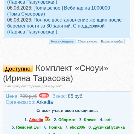
(Лариса Папуловская)
06.08.2026:
[Tomatschool] Вебинар на 1000000
(Тома Суворова)
06.08.2026:
Полное восстановление женщин после
беременности за 30 занятий. С поддержкой
(Лариса Папуловская)
Новые складчины
Сборы взносов
Баланс и кешбек
Комплект «Сноуи»
Доступно
(Ирина Тарасова)
Тема в разделе "Одежда для игрушек"
Цена:
700 руб
-88%
Взнос:
85 руб
Организатор:
Arkadia
Список участников складчины:
1.
Arkadia
2.
Обормот
3.
Kravec
4.
larit
5.
Resident Evil
6.
Homka
7.
ebd2006
8.
ДусичкаПусичка