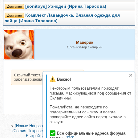
[sonitoys] Уэнсдей (Ирина Тарасова)
Доступно
Комплект Лавандочка. Вязаная одежда для
Доступно
зайца (Ирина Тарасова)
Маверик
Организатор складчин
Скрытый текст. Доступен только
Важно!
зарегистрированным пользователям.
Некоторым пользователям приходят
письма, маскирующиеся под сообщения от
Складчины.
Пожалуйста, не переходите по
подозрительным ссылкам и всегда
проверяйте адрес сайта перед входом в
аккаунт.
<
[Новые Направления] Тонировка платья для куклы акрилом
(София Покровская)
|
[evelaga] Курс по построению Базовой
Все
официальные адреса форума
Выкройки для одежды (Евгения Агафонова)
>