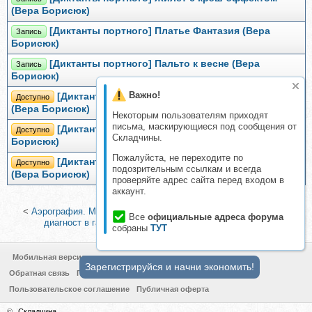
(Вера Борисюк)
[Диктанты портного] Платье Фантазия (Вера
Запись
Борисюк)
[Диктанты портного] Пальто к весне (Вера
Запись
Борисюк)
Важно!
[Диктанты портного] Сумка Прямоугольник
Доступно
(Вера Борисюк)
Некоторым пользователям приходят
письма, маскирующиеся под сообщения от
[Диктанты портного] Стёганный жакет (Вера
Доступно
Складчины.
Борисюк)
Пожалуйста, не переходите по
[Диктанты портного] Платье с круглой кокеткой
Доступно
подозрительным ссылкам и всегда
(Вера Борисюк)
проверяйте адрес сайта перед входом в
аккаунт.
<
Аэрография. Малярно-кузовной ремонт, 2015
|
Автоэлектрик
Все
официальные адреса форума
диагност в гараже и на выезде (Борис Ростовский)
>
собраны
ТУТ
Мобильная версия
Зарегистрируйся и начни экономить!
Обратная связь
Политика конфиденциальности
Пользовательское соглашение
Публичная оферта
©
Складчина