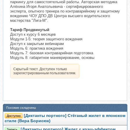
паркингу для самостоятельной работы. Авторская методика
Алёхина Игоря Анатольевича - сертифицированного
эксперта, опытного тренера по контраварийному и защитному
вождению ЧОУ ДПО ДВ Центра высшего водительского
мастерства "Лига-М".
Тариф Продвинутый
Доступ к курсу 6 месяцев
Модули 1-5: теория защитного вождения
Доступ к закрытым вебинарам
Модуль 6: практика вождения
Модуль 7: базовая контраварийная подготовка
Модуль 8: габаритное маневрирование, основы
Скрытый текст. Доступен только
зарегистрированным пользователям.
Похожие складчины
[Диктанты портного] Стёганый жилет в японском
Доступно
стиле (Вера Борисюк)
[Диктанты портного] Жилет с крэш-эффектом
Запись