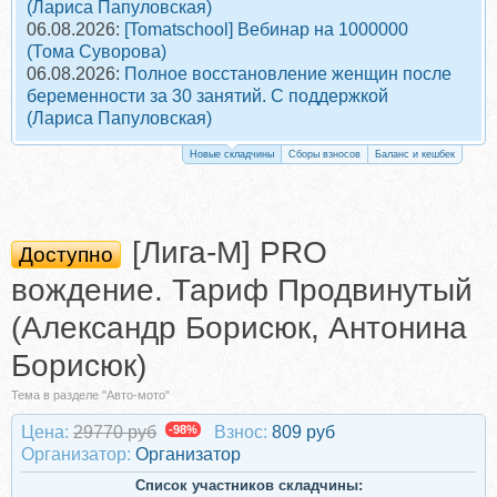
(Лариса Папуловская)
06.08.2026:
[Tomatschool] Вебинар на 1000000
(Тома Суворова)
06.08.2026:
Полное восстановление женщин после
беременности за 30 занятий. С поддержкой
(Лариса Папуловская)
Новые складчины
Сборы взносов
Баланс и кешбек
[Лига-М] PRO
Доступно
вождение. Тариф Продвинутый
(Александр Борисюк, Антонина
Борисюк)
Тема в разделе "Авто-мото"
Цена:
29770 руб
-98%
Взнос:
809 руб
Организатор:
Организатор
Список участников складчины: