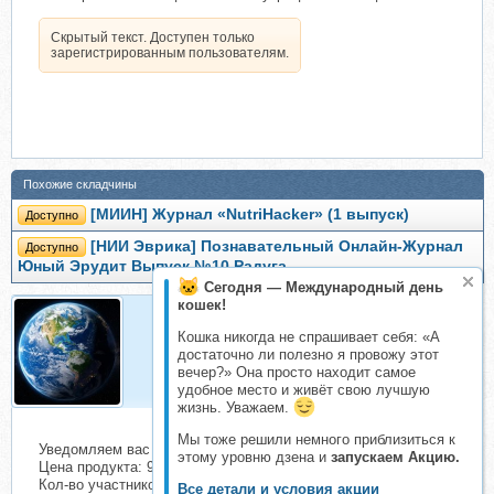
Скрытый текст. Доступен только
зарегистрированным пользователям.
Похожие складчины
[МИИН] Журнал «NutriHacker» (1 выпуск)
Доступно
[НИИ Эврика] Познавательный Онлайн-Журнал
Доступно
Юный Эрудит Выпуск №10 Радуга
Сегодня — Международный день
кошек!
Кошка никогда не спрашивает себя: «А
cosmos
достаточно ли полезно я провожу этот
Организатор складчин
вечер?» Она просто находит самое
удобное место и живёт свою лучшую
жизнь. Уважаем.
Мы тоже решили немного приблизиться к
Уведомляем вас о начале сбора взносов.
этому уровню дзена и
запускаем Акцию.
Цена продукта: 990 руб. Взнос с каждого участника: 100 руб.
Кол-во участников в основном списке: 2 чел.
Все детали и условия акции