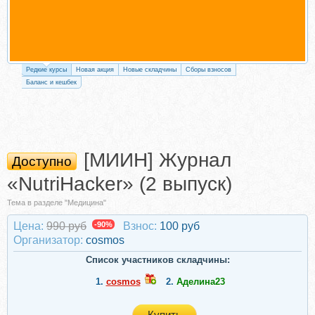
Редкие курсы
Новая акция
Новые складчины
Сборы взносов
Баланс и кешбек
[МИИН] Журнал
Доступно
«NutriHacker» (2 выпуск)
Тема в разделе "Медицина"
Цена:
990 руб
-90%
Взнос:
100 руб
Организатор:
cosmos
Список участников складчины:
1.
cosmos
2.
Аделина23
Купить