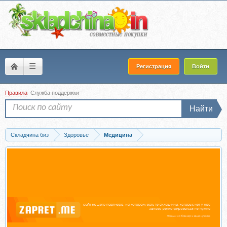
☰
Регистрация
Войти
Правила
Служба поддержки
Найти
Складчина биз
Здоровье
Медицина
Скачать [МИИН] Журнал «NutriHacker» (2 выпуск)