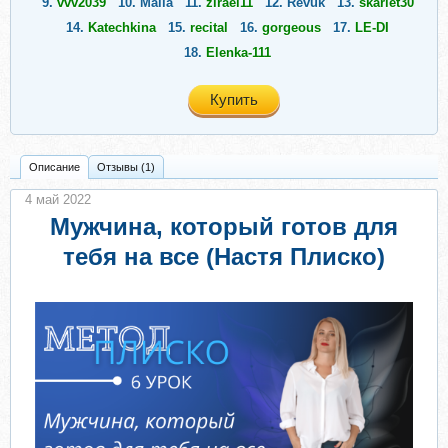
9.
vvv2039
10.
Malia
11.
zirael11
12.
Revuk
13.
skarlet30
14.
Katechkina
15.
recital
16.
gorgeous
17.
LE-DI
18.
Elenka-111
Купить
Описание
Отзывы (1)
4 май 2022
Мужчина, который готов для
тебя на все (Настя Плиско)