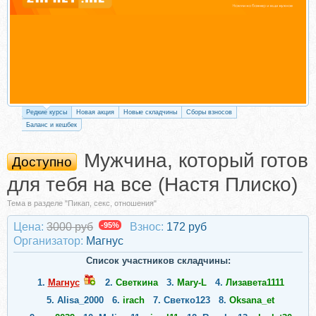
Редкие курсы
Новая акция
Новые складчины
Сборы взносов
Баланс и кешбек
Мужчина, который готов
Доступно
для тебя на все (Настя Плиско)
Тема в разделе "Пикап, секс, отношения"
Цена:
3000 руб
-95%
Взнос:
172 руб
Организатор:
Магнус
Список участников складчины:
1.
Магнус
2.
Светкина
3.
Mary-L
4.
Лизавета1111
5.
Alisa_2000
6.
irach
7.
Светко123
8.
Oksana_et