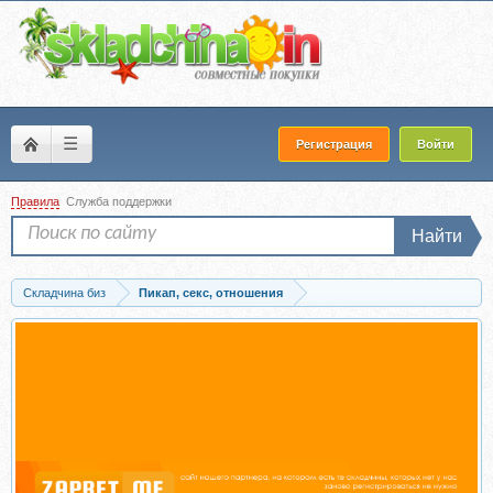
☰
Регистрация
Войти
Правила
Служба поддержки
Найти
Складчина биз
Пикап, секс, отношения
Скачать Мужчина, который готов для тебя на все (Настя Плиско)