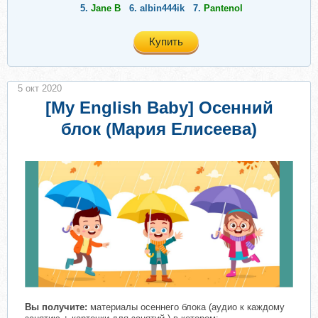
5.
Jane B
6.
albin444ik
7.
Pantenol
Купить
5 окт 2020
[My English Baby] Осенний
блок (Мария Елисеева)
Вы получите:
материалы осеннего блока (аудио к каждому