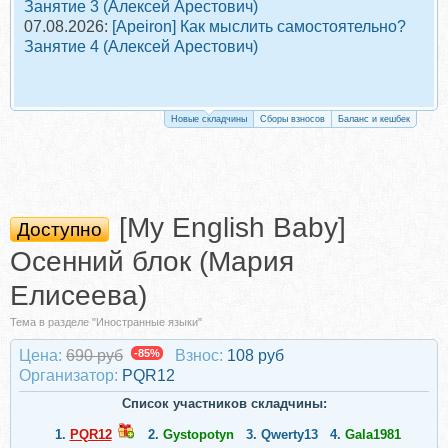
Занятие 3 (Алексей Арестович)
07.08.2026:
[Apeiron] Как мыслить самостоятельно?
Занятие 4 (Алексей Арестович)
Новые складчины
Сборы взносов
Баланс и кешбек
[My English Baby]
Доступно
Осенний блок (Мария
Елисеева)
Тема в разделе "Иностранные языки"
Цена:
690 руб
-85%
Взнос:
108 руб
Организатор:
PQR12
Список участников складчины:
1.
PQR12
2.
Gystopotyn
3.
Qwerty13
4.
Gala1981