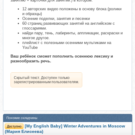
занятию + ⁣карточки для занятий.⁣) в котором:⁣⁣⠀
12 авторских видео положены в основу блока (ролики
и образцы)
Осенние поделки, занятия и песенки
⁣⁣60 страниц развивающих занятий на английском с
глоссариями.⁣⠀
найди пару, тень, лабиринты, аппликации, раскраски и
многое другое.
⁣плейлист с полезными осенними мультиками на
YouTube ⁣⁣⠀
Ваш ребёнок сможет пополнить осеннюю лексику и
разнообразить речь.⁣⁣
⠀
Скрытый текст. Доступен только
зарегистрированным пользователям.
Похожие складчины
[My English Baby] Winter Adventures in Moscow
Доступно
(Мария Елисеева)